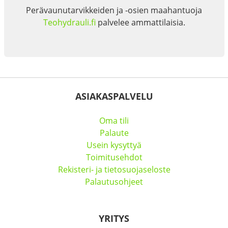
Perävaunutarvikkeiden ja -osien maahantuoja
Teohydrauli.fi
palvelee ammattilaisia.
ASIAKASPALVELU
Oma tili
Palaute
Usein kysyttyä
Toimitusehdot
Rekisteri- ja tietosuojaseloste
Palautusohjeet
YRITYS