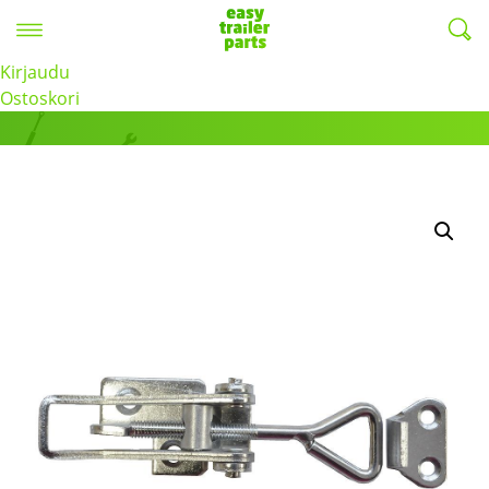
Valikko
EasyTrailerParts -
Kirjaudu
Tuotteet
Ostoskori