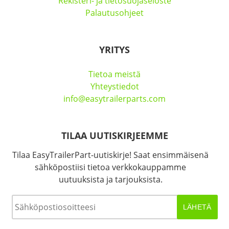
Rekisteri- ja tietosuojaseloste
Palautusohjeet
YRITYS
Tietoa meistä
Yhteystiedot
info@easytrailerparts.com
TILAA UUTISKIRJEEMME
Tilaa EasyTrailerPart-uutiskirje! Saat ensimmäisenä
sähköpostiisi tietoa verkkokauppamme
uutuuksista ja tarjouksista.
Sähköposti
*