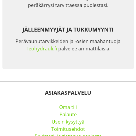
peräkärrysi tarvittaessa puolestasi.
JÄLLEENMYYJÄT JA TUKKUMYYNTI
Perävaunutarvikkeiden ja -osien maahantuoja
Teohydrauli.fi
palvelee ammattilaisia.
ASIAKASPALVELU
Oma tili
Palaute
Usein kysyttyä
Toimitusehdot