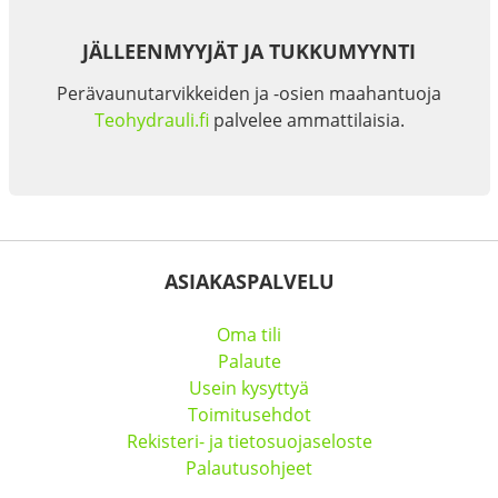
JÄLLEENMYYJÄT JA TUKKUMYYNTI
Perävaunutarvikkeiden ja -osien maahantuoja
Teohydrauli.fi
palvelee ammattilaisia.
ASIAKASPALVELU
Oma tili
Palaute
Usein kysyttyä
Toimitusehdot
Rekisteri- ja tietosuojaseloste
Palautusohjeet