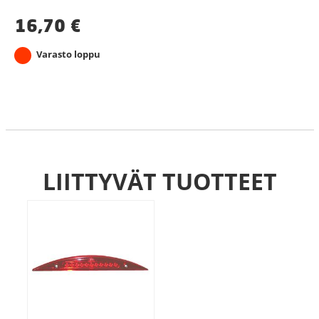
16,70
€
Varasto loppu
LIITTYVÄT TUOTTEET