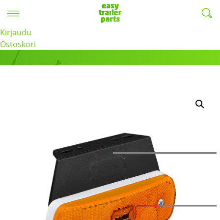
Valikko
EasyTrailerParts -
Kirjaudu
Tuotteet
Ostoskori