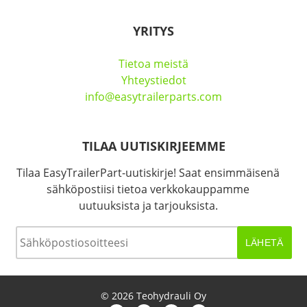
YRITYS
Tietoa meistä
Yhteystiedot
info@easytrailerparts.com
TILAA UUTISKIRJEEMME
Tilaa EasyTrailerPart-uutiskirje! Saat ensimmäisenä
sähköpostiisi tietoa verkkokauppamme
uutuuksista ja tarjouksista.
Sähköposti
*
© 2026 Teohydrauli Oy