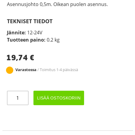
Asennusjohto 0,5m. Oikean puolen asennus.
TEKNISET TIEDOT
Jännite:
12-24V
Tuotteen paino:
0.2 kg
19,74
€
Varastossa
/ Toimitus 1-4 päivässä
LED
LISÄÄ OSTOSKORIIN
ÄÄRIVALO
12-
24V
OIKEA
määrä