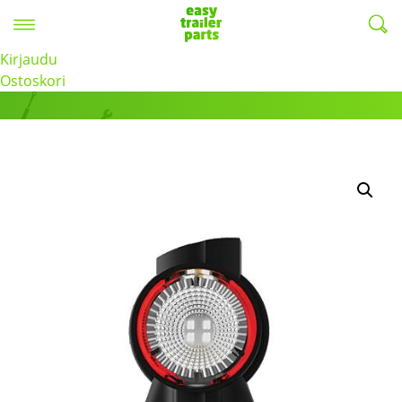
Valikko
EasyTrailerParts -
Kirjaudu
Tuotteet
Ostoskori