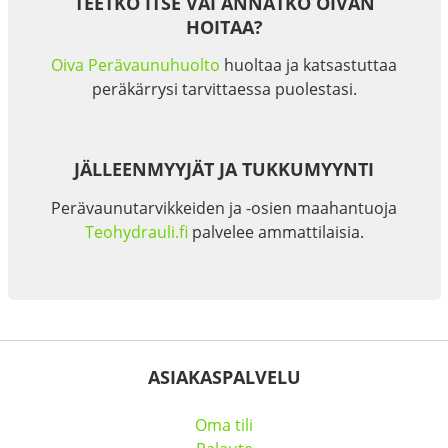
TEETKÖ ITSE VAI ANNATKO OIVAN
HOITAA?
Oiva Perävaunuhuolto
huoltaa ja katsastuttaa
peräkärrysi tarvittaessa puolestasi.
JÄLLEENMYYJÄT JA TUKKUMYYNTI
Perävaunutarvikkeiden ja -osien maahantuoja
Teohydrauli.fi
palvelee ammattilaisia.
ASIAKASPALVELU
Oma tili