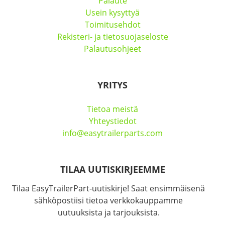
Palaute
Usein kysyttyä
Toimitusehdot
Rekisteri- ja tietosuojaseloste
Palautusohjeet
YRITYS
Tietoa meistä
Yhteystiedot
info@easytrailerparts.com
TILAA UUTISKIRJEEMME
Tilaa EasyTrailerPart-uutiskirje! Saat ensimmäisenä
sähköpostiisi tietoa verkkokauppamme
uutuuksista ja tarjouksista.