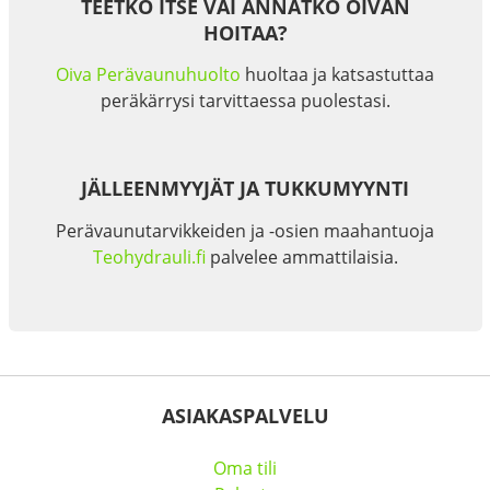
TEETKÖ ITSE VAI ANNATKO OIVAN
HOITAA?
Oiva Perävaunuhuolto
huoltaa ja katsastuttaa
peräkärrysi tarvittaessa puolestasi.
JÄLLEENMYYJÄT JA TUKKUMYYNTI
Perävaunutarvikkeiden ja -osien maahantuoja
Teohydrauli.fi
palvelee ammattilaisia.
ASIAKASPALVELU
Oma tili