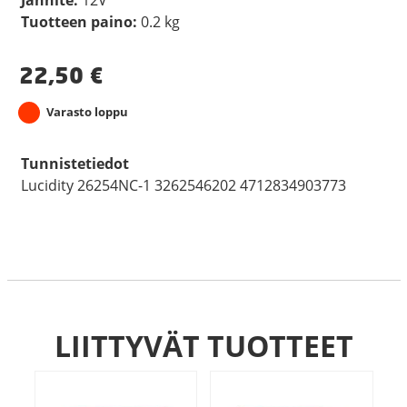
Tuotteen paino:
0.2 kg
22,50
€
Varasto loppu
Tunnistetiedot
Lucidity 26254NC-1 3262546202 4712834903773
LIITTYVÄT TUOTTEET