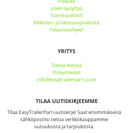
Palaute
Usein kysyttyä
Toimitusehdot
Rekisteri- ja tietosuojaseloste
Palautusohjeet
YRITYS
Tietoa meistä
Yhteystiedot
info@easytrailerparts.com
TILAA UUTISKIRJEEMME
Tilaa EasyTrailerPart-uutiskirje! Saat ensimmäisenä
sähköpostiisi tietoa verkkokauppamme
uutuuksista ja tarjouksista.