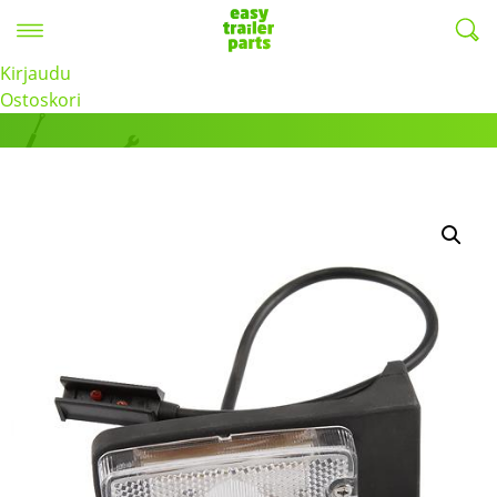
Valikko
EasyTrailerParts -
Kirjaudu
Tuotteet
Ostoskori