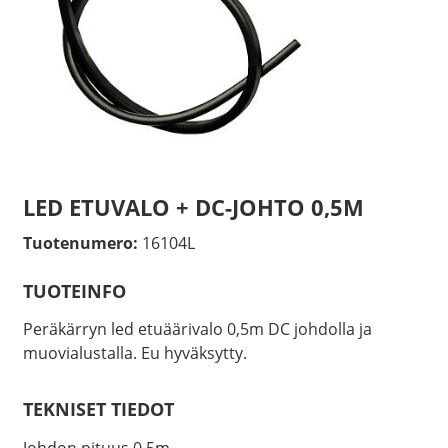
LED ETUVALO + DC-JOHTO 0,5M
Tuotenumero:
16104L
TUOTEINFO
Peräkärryn led etuäärivalo 0,5m DC johdolla ja
muovialustalla. Eu hyväksytty.
TEKNISET TIEDOT
Johdon pituus 0,5m