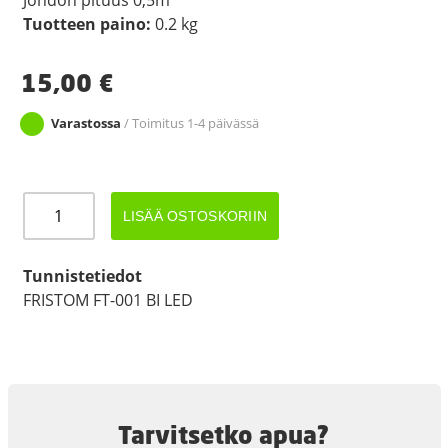
Tuotteen paino:
0.2 kg
15,00
€
Varastossa
/ Toimitus 1-4 päivässä
LED
LISÄÄ OSTOSKORIIN
ETUVALO
+
DC-
Tunnistetiedot
JOHTO
FRISTOM FT-001 BI LED
0,5M
määrä
Tarvitsetko apua?