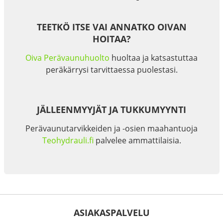
TEETKÖ ITSE VAI ANNATKO OIVAN
HOITAA?
Oiva Perävaunuhuolto
huoltaa ja katsastuttaa
peräkärrysi tarvittaessa puolestasi.
JÄLLEENMYYJÄT JA TUKKUMYYNTI
Perävaunutarvikkeiden ja -osien maahantuoja
Teohydrauli.fi
palvelee ammattilaisia.
ASIAKASPALVELU