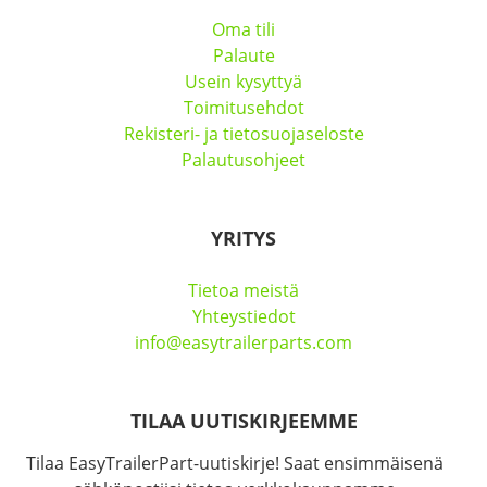
Oma tili
Palaute
Usein kysyttyä
Toimitusehdot
Rekisteri- ja tietosuojaseloste
Palautusohjeet
YRITYS
Tietoa meistä
Yhteystiedot
info@easytrailerparts.com
TILAA UUTISKIRJEEMME
Tilaa EasyTrailerPart-uutiskirje! Saat ensimmäisenä