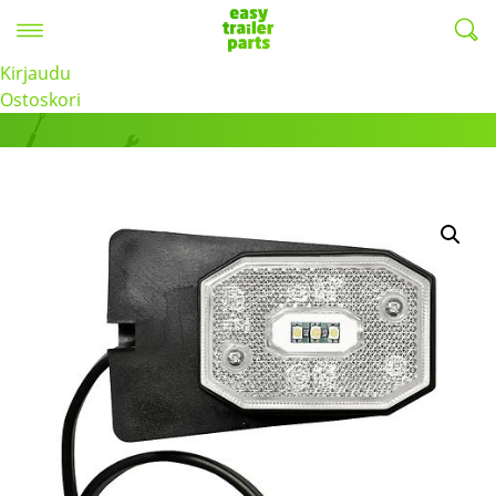
Valikko
EasyTrailerParts -
Kirjaudu
Tuotteet
Ostoskori