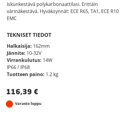
Iskunkestävä polykarbonaattilasi. Erittäin
värinäkestävä. Hyväksynnät: ECE R65, TA1, ECE R10
EMC
TEKNISET TIEDOT
Halkaisija:
162mm
Jännite:
10-32V
Virrankulutus:
14W
IP66 / IP68
Tuotteen paino:
1.2 kg
116,39
€
Varasto loppu