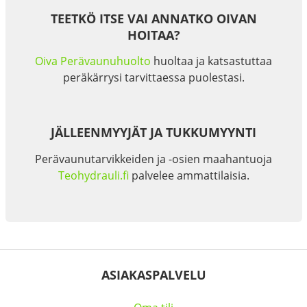
TEETKÖ ITSE VAI ANNATKO OIVAN
HOITAA?
Oiva Perävaunuhuolto
huoltaa ja katsastuttaa
peräkärrysi tarvittaessa puolestasi.
JÄLLEENMYYJÄT JA TUKKUMYYNTI
Perävaunutarvikkeiden ja -osien maahantuoja
Teohydrauli.fi
palvelee ammattilaisia.
ASIAKASPALVELU