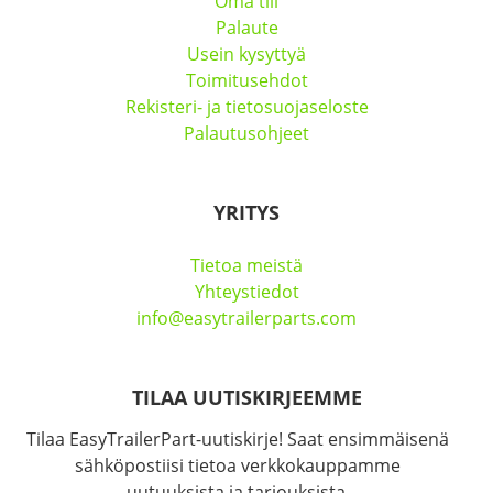
Oma tili
Palaute
Usein kysyttyä
Toimitusehdot
Rekisteri- ja tietosuojaseloste
Palautusohjeet
YRITYS
Tietoa meistä
Yhteystiedot
info@easytrailerparts.com
TILAA UUTISKIRJEEMME
Tilaa EasyTrailerPart-uutiskirje! Saat ensimmäisenä
sähköpostiisi tietoa verkkokauppamme
uutuuksista ja tarjouksista.