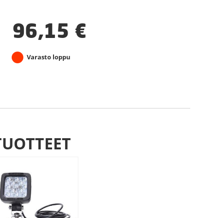
96,15
€
Varasto loppu
TUOTTEET