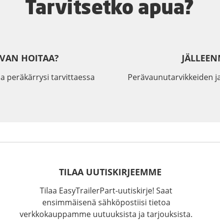
Tarvitsetko apua?
IVAN HOITAA?
JÄLLEEN
a peräkärrysi tarvittaessa
Perävaunutarvikkeiden j
TILAA UUTISKIRJEEMME
Tilaa EasyTrailerPart-uutiskirje! Saat
ensimmäisenä sähköpostiisi tietoa
verkkokauppamme uutuuksista ja tarjouksista.