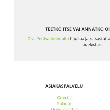
TEETKÖ ITSE VAI ANNATKO O
Oiva Perävaunuhuolto
huoltaa ja katsastutta
puolestasi.
ASIAKASPALVELU
Oma tili
Palaute
Usein kysyttyä