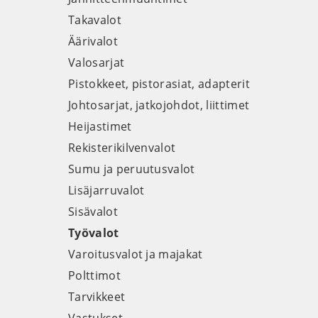
Takavalot
Äärivalot
Valosarjat
Pistokkeet, pistorasiat, adapterit
Johtosarjat, jatkojohdot, liittimet
Heijastimet
Rekisterikilvenvalot
Sumu ja peruutusvalot
Lisäjarruvalot
Sisävalot
Työvalot
Varoitusvalot ja majakat
Polttimot
Tarvikkeet