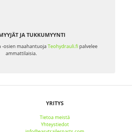
MYYJÄT JA TUKKUMYYNTI
a -osien maahantuoja
Teohydrauli.fi
palvelee
ammattilaisia.
YRITYS
Tietoa meistä
Yhteystiedot
info@easytrailerparts.com