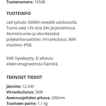
Tuotenumero:
16548
TUOTEINFO
Led työvalo 3000lm leveällä valokuviolla.
Toimii sekä 12V että 24V järjestelmissä.
Alumiinirunko ja iskunkestävä
polykarbonaattilasi. Virrankulutus 36W.
Vesitiivis: IP68.
EMC hyväksytty. Ei aiheuta
elektromagneettista häiriötä.
TEKNISET TIEDOT
Jännite:
12-24V
Virrankulutus:
36W
Asennusjohdon pituus:
200mm
Tuotteen paino:
1.1 kg