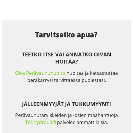
Tarvitsetko apua?
TEETKÖ ITSE VAI ANNATKO OIVAN
HOITAA?
Oiva Perävaunuhuolto
huoltaa ja katsastuttaa
peräkärrysi tarvittaessa puolestasi.
JÄLLEENMYYJÄT JA TUKKUMYYNTI
Perävaunutarvikkeiden ja -osien maahantuoja
Teohydrauli.fi
palvelee ammattilaisia.