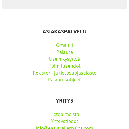
ASIAKASPALVELU
Oma tili
Palaute
Usein kysyttyä
Toimitusehdot
Rekisteri- ja tietosuojaseloste
Palautusohjeet
YRITYS
Tietoa meistä
Yhteystiedot
info@easytrailerparts.com