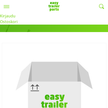
Valikko
EasyTrailerParts -
Kirjaudu
Tuotteet
Ostoskori