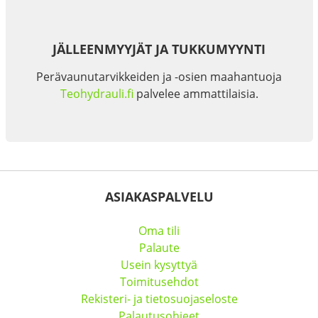
JÄLLEENMYYJÄT JA TUKKUMYYNTI
Perävaunutarvikkeiden ja -osien maahantuoja
Teohydrauli.fi
palvelee ammattilaisia.
ASIAKASPALVELU
Oma tili
Palaute
Usein kysyttyä
Toimitusehdot
Rekisteri- ja tietosuojaseloste
Palautusohjeet