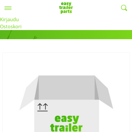
Valikko
EasyTrailerParts -
Kirjaudu
Tuotteet
Ostoskori