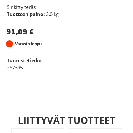
Sinkitty teräs
Tuotteen paino:
2.0 kg
91,09
€
Varasto loppu
Tunnistetiedot
267395
LIITTYVÄT TUOTTEET