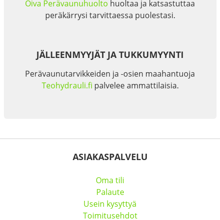
Oiva Perävaunuhuolto
huoltaa ja katsastuttaa
peräkärrysi tarvittaessa puolestasi.
JÄLLEENMYYJÄT JA TUKKUMYYNTI
Perävaunutarvikkeiden ja -osien maahantuoja
Teohydrauli.fi
palvelee ammattilaisia.
ASIAKASPALVELU
Oma tili
Palaute
Usein kysyttyä
Toimitusehdot