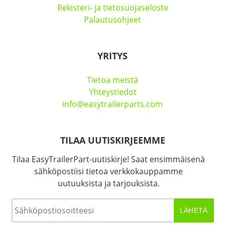
Rekisteri- ja tietosuojaseloste
Palautusohjeet
YRITYS
Tietoa meistä
Yhteystiedot
info@easytrailerparts.com
TILAA UUTISKIRJEEMME
Tilaa EasyTrailerPart-uutiskirje! Saat ensimmäisenä
sähköpostiisi tietoa verkkokauppamme
uutuuksista ja tarjouksista.
Sähköposti
*