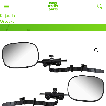
Valikko
EasyTrailerParts -
Kirjaudu
Tuotteet
Ostoskori