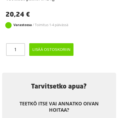
20,24
€
Varastossa
/ Toimitus 1-4 päivässä
CARAVAN
LISÄÄ OSTOSKORIIN
LISÄPEILI
180x130mm
määrä
Tarvitsetko apua?
TEETKÖ ITSE VAI ANNATKO OIVAN
HOITAA?