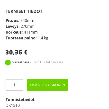
TEKNISET TIEDOT
Pituus:
840mm
Leveys:
270mm
Korkeus:
411mm
Tuotteen paino:
1.4 kg
30,36
€
Varastossa
/ Toimitus 1-4 päivässä
LOKASUOJA
LISÄÄ OSTOSKORIIN
270x840
MUOVI
määrä
Tunnistetiedot
DK1510