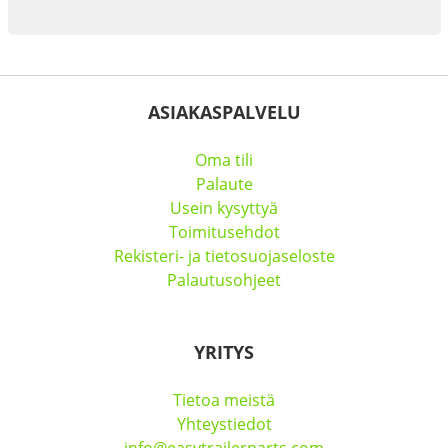
ASIAKASPALVELU
Oma tili
Palaute
Usein kysyttyä
Toimitusehdot
Rekisteri- ja tietosuojaseloste
Palautusohjeet
YRITYS
Tietoa meistä
Yhteystiedot
info@easytrailerparts.com