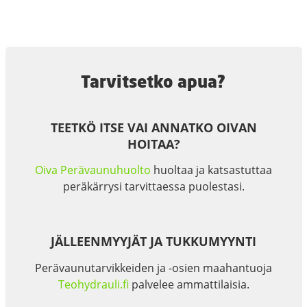
Tarvitsetko apua?
TEETKÖ ITSE VAI ANNATKO OIVAN
HOITAA?
Oiva Perävaunuhuolto
huoltaa ja katsastuttaa
peräkärrysi tarvittaessa puolestasi.
JÄLLEENMYYJÄT JA TUKKUMYYNTI
Perävaunutarvikkeiden ja -osien maahantuoja
Teohydrauli.fi
palvelee ammattilaisia.