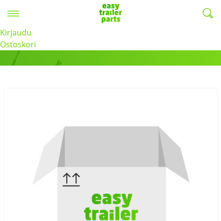
Valikko
EasyTrailerParts -
Kirjaudu
Tuotteet
Ostoskori