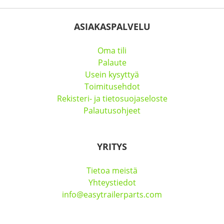
ASIAKASPALVELU
Oma tili
Palaute
Usein kysyttyä
Toimitusehdot
Rekisteri- ja tietosuojaseloste
Palautusohjeet
YRITYS
Tietoa meistä
Yhteystiedot
info@easytrailerparts.com