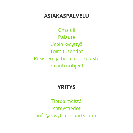
ASIAKASPALVELU
Oma tili
Palaute
Usein kysyttyä
Toimitusehdot
Rekisteri- ja tietosuojaseloste
Palautusohjeet
YRITYS
Tietoa meistä
Yhteystiedot
info@easytrailerparts.com