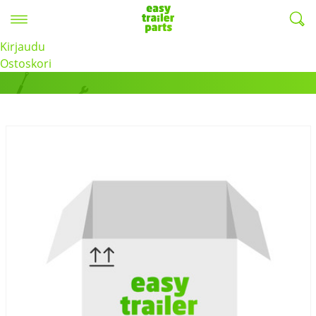
Valikko
EasyTrailerParts -
Kirjaudu
Tuotteet
Ostoskori