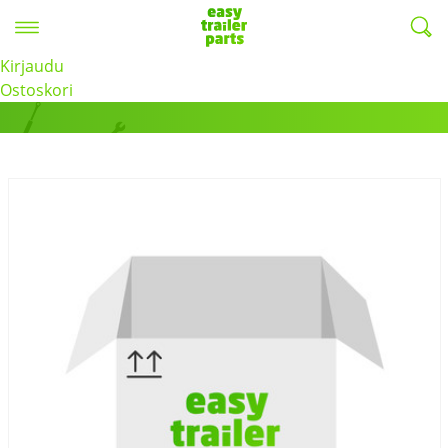
Valikko
EasyTrailerParts -
Kirjaudu
Tuotteet
Ostoskori