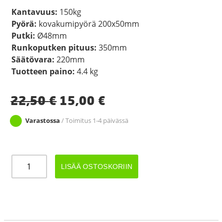
Kantavuus:
150kg
Pyörä:
kovakumipyörä 200x50mm
Putki:
Ø48mm
Runkoputken pituus:
350mm
Säätövara:
220mm
Tuotteen paino:
4.4 kg
22,50
€
15,00
€
Varastossa
/ Toimitus 1-4 päivässä
Nokkapyörä
LISÄÄ OSTOSKORIIN
150kg
peltivanne
määrä