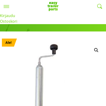
Valikko
EasyTrailerParts -
Kirjaudu
Tuotteet
Ostoskori
Ale!