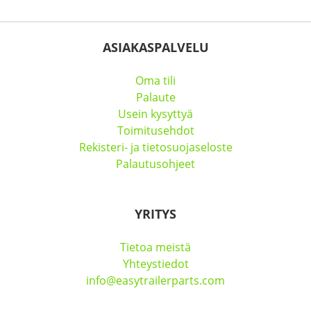
ASIAKASPALVELU
Oma tili
Palaute
Usein kysyttyä
Toimitusehdot
Rekisteri- ja tietosuojaseloste
Palautusohjeet
YRITYS
Tietoa meistä
Yhteystiedot
info@easytrailerparts.com