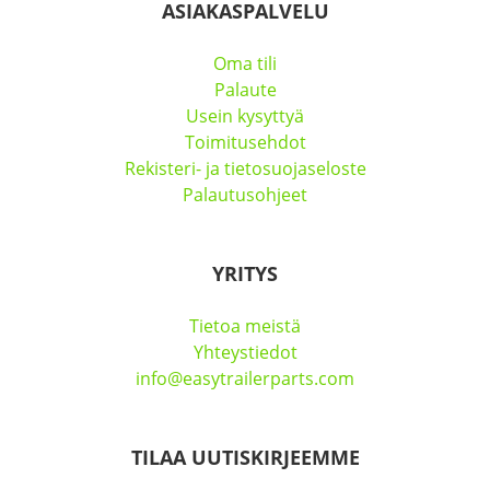
ASIAKASPALVELU
Oma tili
Palaute
Usein kysyttyä
Toimitusehdot
Rekisteri- ja tietosuojaseloste
Palautusohjeet
YRITYS
Tietoa meistä
Yhteystiedot
info@easytrailerparts.com
TILAA UUTISKIRJEEMME