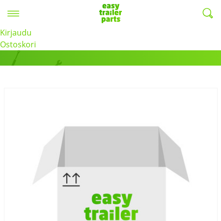
Valikko
EasyTrailerParts -
Kirjaudu
Tuotteet
Ostoskori