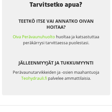
Tarvitsetko apua?
TEETKÖ ITSE VAI ANNATKO OIVAN
HOITAA?
Oiva Perävaunuhuolto
huoltaa ja katsastuttaa
peräkärrysi tarvittaessa puolestasi.
JÄLLEENMYYJÄT JA TUKKUMYYNTI
Perävaunutarvikkeiden ja -osien maahantuoja
Teohydrauli.fi
palvelee ammattilaisia.