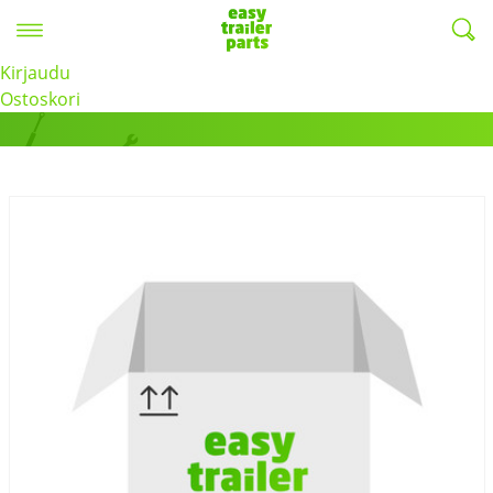
Valikko
EasyTrailerParts -
Kirjaudu
Tuotteet
Ostoskori