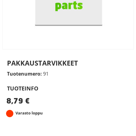
PAKKAUSTARVIKKEET
Tuotenumero:
91
TUOTEINFO
8,79
€
Varasto loppu