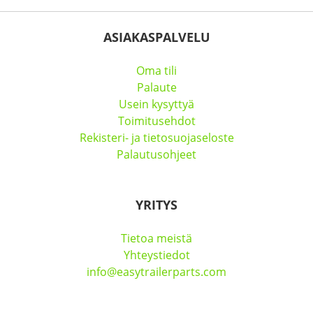
ASIAKASPALVELU
Oma tili
Palaute
Usein kysyttyä
Toimitusehdot
Rekisteri- ja tietosuojaseloste
Palautusohjeet
YRITYS
Tietoa meistä
Yhteystiedot
info@easytrailerparts.com