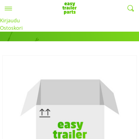
Valikko
EasyTrailerParts -
Kirjaudu
Tuotteet
Ostoskori