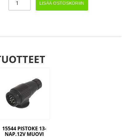
LISÄÄ OSTOSKORIIN
13-
NAP
12V
MUOVI
määrä
TUOTTEET
15544 PISTOKE 13-
NAP.12V MUOVI