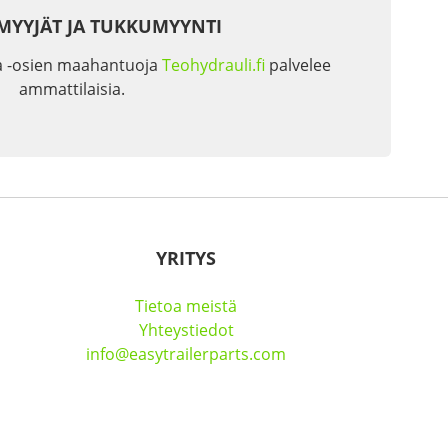
MYYJÄT JA TUKKUMYYNTI
a -osien maahantuoja
Teohydrauli.fi
palvelee
ammattilaisia.
YRITYS
Tietoa meistä
Yhteystiedot
info@easytrailerparts.com