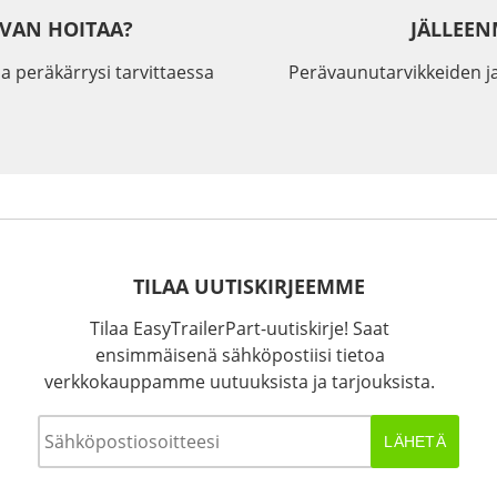
IVAN HOITAA?
JÄLLEEN
a peräkärrysi tarvittaessa
Perävaunutarvikkeiden j
TILAA UUTISKIRJEEMME
Tilaa EasyTrailerPart-uutiskirje! Saat
ensimmäisenä sähköpostiisi tietoa
verkkokauppamme uutuuksista ja tarjouksista.
Sähköposti
*