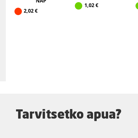
NAP
1,02
€
2,02
€
Tarvitsetko apua?