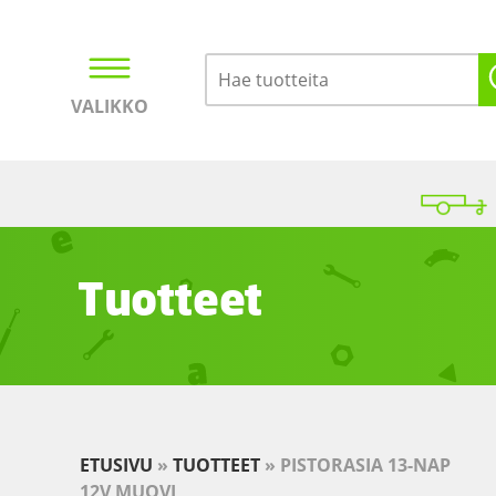
VALIKKO
Kirjaudu
Ostoskori
Tuotteet
ETUSIVU
»
TUOTTEET
»
PISTORASIA 13-NAP
12V MUOVI