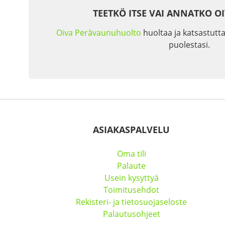
TEETKÖ ITSE VAI ANNATKO O
Oiva Perävaunuhuolto
huoltaa ja katsastutta
puolestasi.
ASIAKASPALVELU
Oma tili
Palaute
Usein kysyttyä
Toimitusehdot
Rekisteri- ja tietosuojaseloste
Palautusohjeet