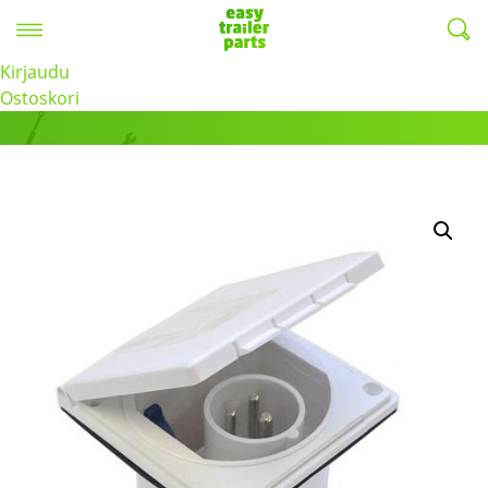
Valikko
EasyTrailerParts -
Kirjaudu
Tuotteet
Ostoskori