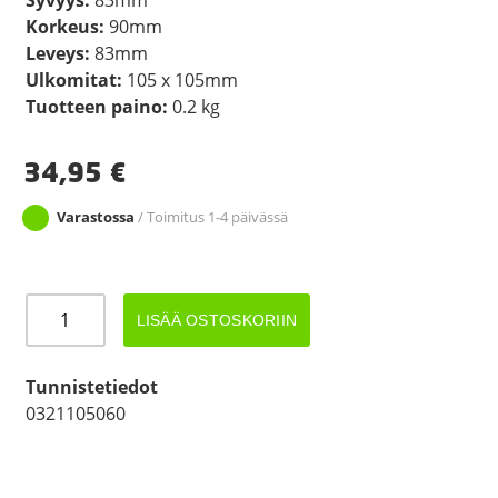
Korkeus:
90mm
Leveys:
83mm
Ulkomitat:
105 x 105mm
Tuotteen paino:
0.2 kg
34,95
€
Varastossa
/ Toimitus 1-4 päivässä
PISTORASIA
LISÄÄ OSTOSKORIIN
230
CEE
UPOTETTAVA
Tunnistetiedot
määrä
0321105060