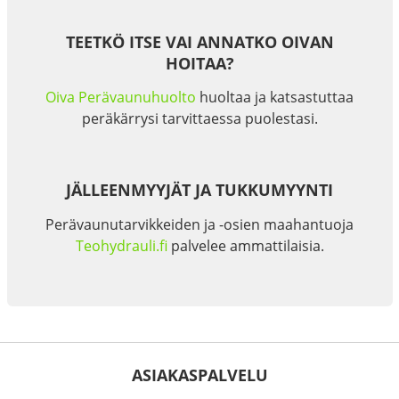
TEETKÖ ITSE VAI ANNATKO OIVAN
HOITAA?
Oiva Perävaunuhuolto
huoltaa ja katsastuttaa
peräkärrysi tarvittaessa puolestasi.
JÄLLEENMYYJÄT JA TUKKUMYYNTI
Perävaunutarvikkeiden ja -osien maahantuoja
Teohydrauli.fi
palvelee ammattilaisia.
ASIAKASPALVELU