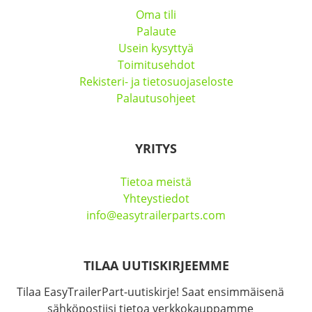
Oma tili
Palaute
Usein kysyttyä
Toimitusehdot
Rekisteri- ja tietosuojaseloste
Palautusohjeet
YRITYS
Tietoa meistä
Yhteystiedot
info@easytrailerparts.com
TILAA UUTISKIRJEEMME
Tilaa EasyTrailerPart-uutiskirje! Saat ensimmäisenä
sähköpostiisi tietoa verkkokauppamme