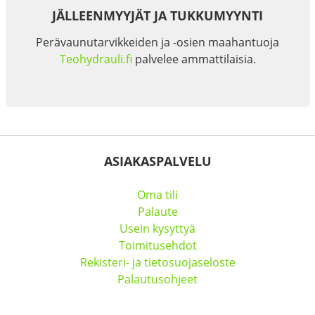
JÄLLEENMYYJÄT JA TUKKUMYYNTI
Perävaunutarvikkeiden ja -osien maahantuoja
Teohydrauli.fi
palvelee ammattilaisia.
ASIAKASPALVELU
Oma tili
Palaute
Usein kysyttyä
Toimitusehdot
Rekisteri- ja tietosuojaseloste
Palautusohjeet