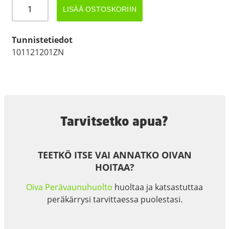
PULTTI
LISÄÄ OSTOSKORIIN
M12x120
ZN
määrä
Tunnistetiedot
101121201ZN
Tarvitsetko apua?
TEETKÖ ITSE VAI ANNATKO OIVAN
HOITAA?
Oiva Perävaunuhuolto
huoltaa ja katsastuttaa
peräkärrysi tarvittaessa puolestasi.