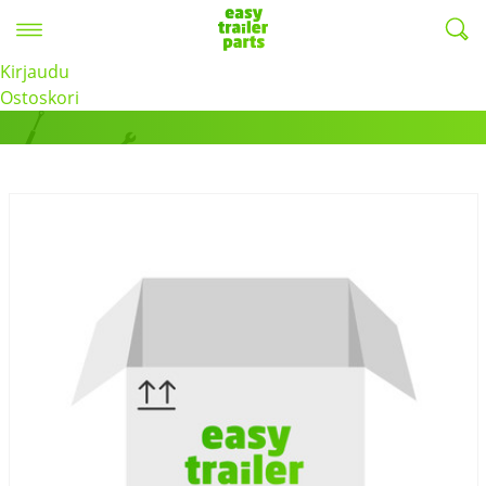
Valikko
EasyTrailerParts -
Kirjaudu
Tuotteet
Ostoskori