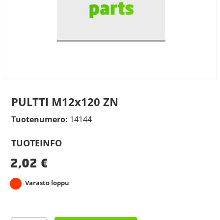
PULTTI M12x120 ZN
Tuotenumero:
14144
TUOTEINFO
2,02
€
Varasto loppu