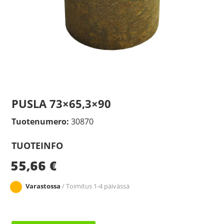
PUSLA 73×65,3×90
Tuotenumero:
30870
TUOTEINFO
55,66
€
Varastossa
/ Toimitus 1-4 päivässä