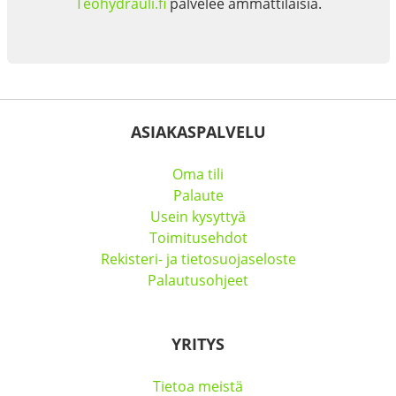
Teohydrauli.fi
palvelee ammattilaisia.
ASIAKASPALVELU
Oma tili
Palaute
Usein kysyttyä
Toimitusehdot
Rekisteri- ja tietosuojaseloste
Palautusohjeet
YRITYS
Tietoa meistä