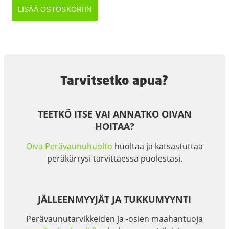
PUSLA
LISÄÄ OSTOSKORIIN
73x65,3x90
määrä
Tarvitsetko apua?
TEETKÖ ITSE VAI ANNATKO OIVAN
HOITAA?
Oiva Perävaunuhuolto
huoltaa ja katsastuttaa
peräkärrysi tarvittaessa puolestasi.
JÄLLEENMYYJÄT JA TUKKUMYYNTI
Perävaunutarvikkeiden ja -osien maahantuoja