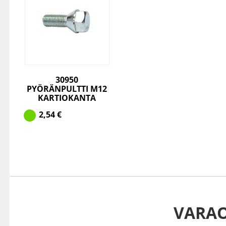
30950
PYÖRÄNPULTTI M12
KARTIOKANTA
2,54
€
VARA