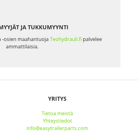
MYYJÄT JA TUKKUMYYNTI
a -osien maahantuoja
Teohydrauli.fi
palvelee
ammattilaisia.
YRITYS
Tietoa meistä
Yhteystiedot
info@easytrailerparts.com