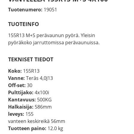
Tuotenumero:
19051
TUOTEINFO
155R13 M+S perävaunun pyörä. Yleisin
pyöräkoko jarruttomissa perävaunuissa.
TEKNISET TIEDOT
Koko:
155R13
Vanne:
Teräs 4,0J13
Off-set:
30
Pulttijako:
4x100i
Kantavuus:
500KG
Halkaisija:
586mm
leveys:
155
vanteen keskireikä 56mm
Tuotteen paino:
12.0 kg