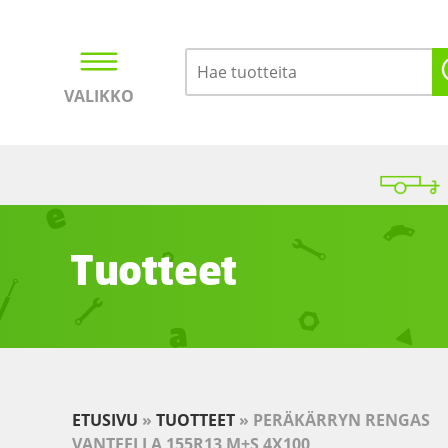
VALIKKO
Kirjaudu
Ostoskori
Tuotteet
ETUSIVU
»
TUOTTEET
»
PERÄKÄRRYN RENGAS
VANTEELLA 155R13 M+S 4X100