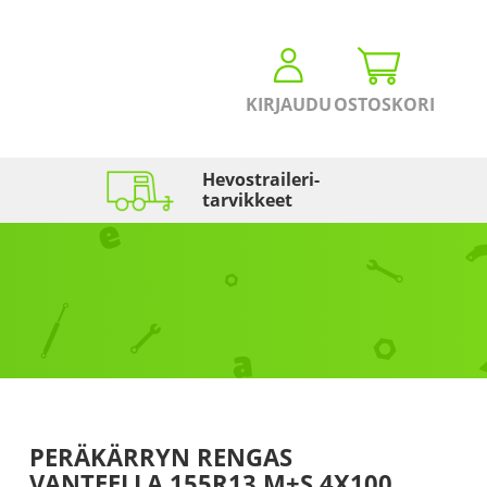
KIRJAUDU
OSTOSKORI
Hevostraileri­
tarvikkeet
PERÄKÄRRYN RENGAS
VANTEELLA 155R13 M+S 4X100