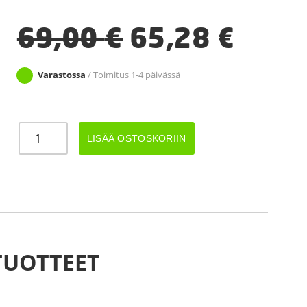
69,00
€
65,28
€
Varastossa
/ Toimitus 1-4 päivässä
PERÄKÄRRYN
LISÄÄ OSTOSKORIIN
RENGAS
VANTEELLA
155R13
M+S
4X100
määrä
TUOTTEET