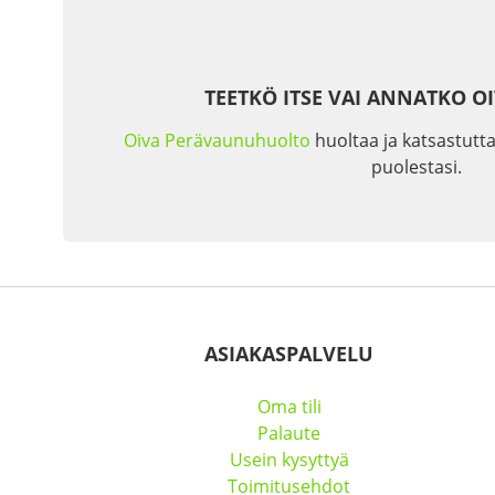
TEETKÖ ITSE VAI ANNATKO O
Oiva Perävaunuhuolto
huoltaa ja katsastutta
puolestasi.
ASIAKASPALVELU
Oma tili
Palaute
Usein kysyttyä
Toimitusehdot