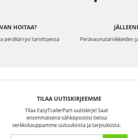
IVAN HOITAA?
JÄLLEEN
a peräkärrysi tarvittaessa
Perävaunutarvikkeiden j
TILAA UUTISKIRJEEMME
Tilaa EasyTrailerPart-uutiskirje! Saat
ensimmäisenä sähköpostiisi tietoa
verkkokauppamme uutuuksista ja tarjouksista.
Sähköposti
*