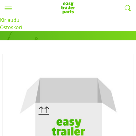
Valikko
EasyTrailerParts -
Kirjaudu
Tuotteet
Ostoskori