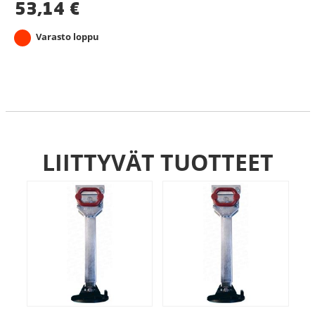
53,14
€
Varasto loppu
LIITTYVÄT TUOTTEET