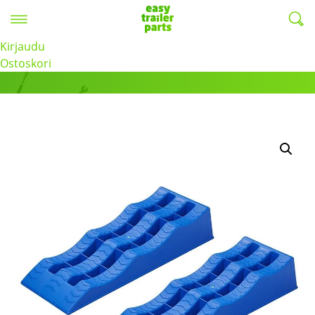
Valikko
EasyTrailerParts -
Kirjaudu
Tuotteet
Ostoskori