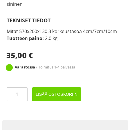
sininen
TEKNISET TIEDOT
Mitat 570x200x130 3 korkeustasoa 4cm/7cm/10cm
Tuotteen paino:
2.0 kg
35,00
€
Varastossa
/ Toimitus 1-4 päivässä
Pyöräkiilapari
LISÄÄ OSTOSKORIIN
+
säilytyspussi
määrä