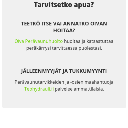
Tarvitsetko apua?
TEETKÖ ITSE VAI ANNATKO OIVAN
HOITAA?
Oiva Perävaunuhuolto
huoltaa ja katsastuttaa
peräkärrysi tarvittaessa puolestasi.
JÄLLEENMYYJÄT JA TUKKUMYYNTI
Perävaunutarvikkeiden ja -osien maahantuoja
Teohydrauli.fi
palvelee ammattilaisia.