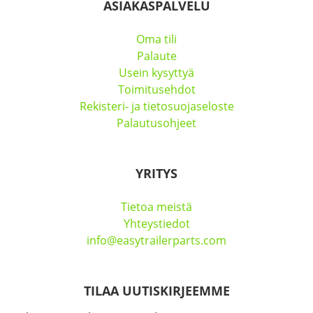
ASIAKASPALVELU
Oma tili
Palaute
Usein kysyttyä
Toimitusehdot
Rekisteri- ja tietosuojaseloste
Palautusohjeet
YRITYS
Tietoa meistä
Yhteystiedot
info@easytrailerparts.com
TILAA UUTISKIRJEEMME