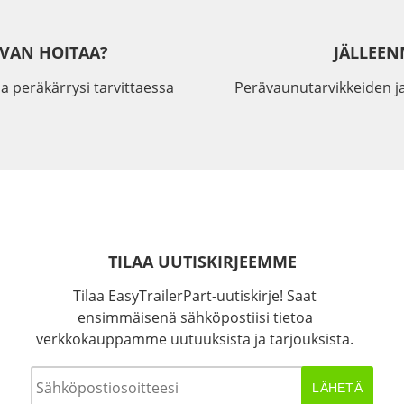
IVAN HOITAA?
JÄLLEEN
a peräkärrysi tarvittaessa
Perävaunutarvikkeiden j
TILAA UUTISKIRJEEMME
Tilaa EasyTrailerPart-uutiskirje! Saat
ensimmäisenä sähköpostiisi tietoa
verkkokauppamme uutuuksista ja tarjouksista.
Sähköposti
*