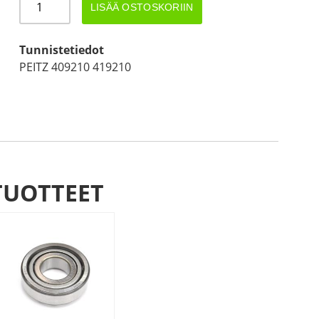
LISÄÄ OSTOSKORIIN
50.5mm
PEITZ/BPW
määrä
Tunnistetiedot
PEITZ 409210 419210
TUOTTEET