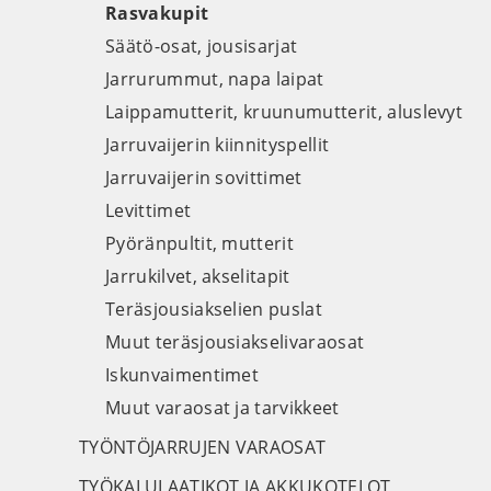
Rasvakupit
Säätö-osat, jousisarjat
Jarrurummut, napa laipat
Laippamutterit, kruunumutterit, aluslevyt
Jarruvaijerin kiinnityspellit
Jarruvaijerin sovittimet
Levittimet
Pyöränpultit, mutterit
Jarrukilvet, akselitapit
Teräsjousiakselien puslat
Muut teräsjousiakselivaraosat
Iskunvaimentimet
Muut varaosat ja tarvikkeet
TYÖNTÖJARRUJEN VARAOSAT
TYÖKALULAATIKOT JA AKKUKOTELOT