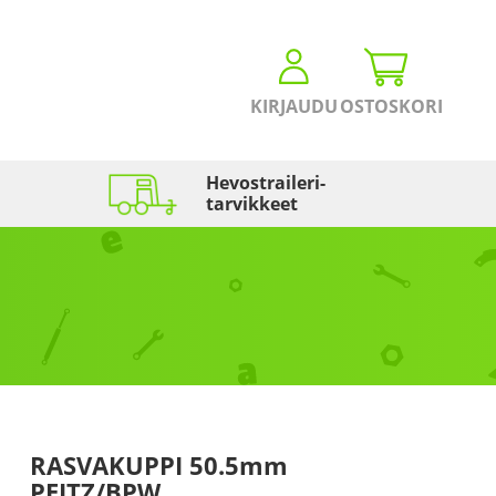
KIRJAUDU
OSTOSKORI
Hevostraileri­
tarvikkeet
RASVAKUPPI 50.5mm
PEITZ/BPW