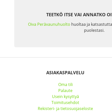
TEETKÖ ITSE VAI ANNATKO O
Oiva Perävaunuhuolto
huoltaa ja katsastutta
puolestasi.
ASIAKASPALVELU
Oma tili
Palaute
Usein kysyttyä
Toimitusehdot
Rekisteri- ja tietosuojaseloste