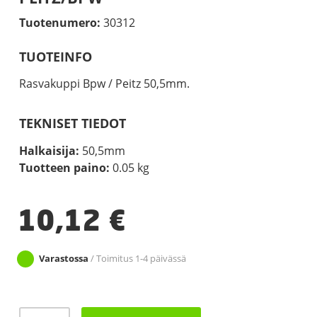
Tuotenumero:
30312
TUOTEINFO
Rasvakuppi Bpw / Peitz 50,5mm.
TEKNISET TIEDOT
Halkaisija:
50,5mm
Tuotteen paino:
0.05 kg
10,12
€
Varastossa
/ Toimitus 1-4 päivässä
RASVAKUPPI