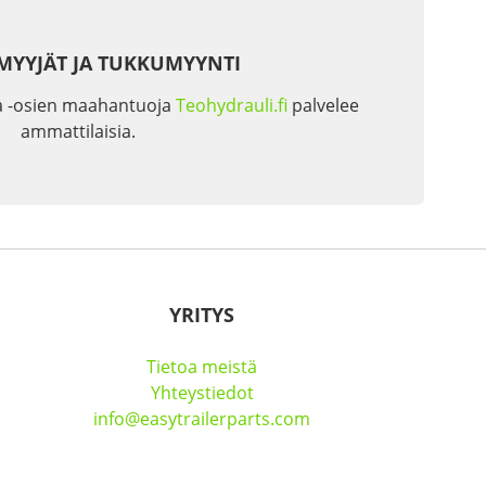
MYYJÄT JA TUKKUMYYNTI
a -osien maahantuoja
Teohydrauli.fi
palvelee
ammattilaisia.
YRITYS
Tietoa meistä
Yhteystiedot
info@easytrailerparts.com