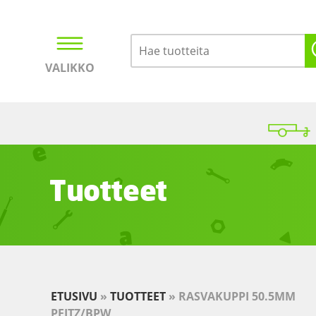
VALIKKO
Kirjaudu
Ostoskori
Tuotteet
ETUSIVU
»
TUOTTEET
»
RASVAKUPPI 50.5MM
PEITZ/BPW