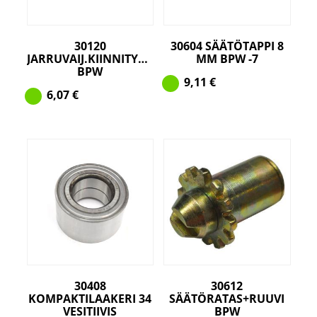
30120
30604 SÄÄTÖTAPPI 8
JARRUVAIJ.KIINNITYSPELTI
MM BPW -7
BPW
9,11
€
6,07
€
30408
30612
KOMPAKTILAAKERI 34
SÄÄTÖRATAS+RUUVI
VESITIIVIS
BPW