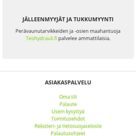
JÄLLEENMYYJÄT JA TUKKUMYYNTI
Perävaunutarvikkeiden ja -osien maahantuoja
Teohydrauli.fi
palvelee ammattilaisia.
ASIAKASPALVELU
Oma tili
Palaute
Usein kysyttyä
Toimitusehdot
Rekisteri- ja tietosuojaseloste
Palautusohjeet