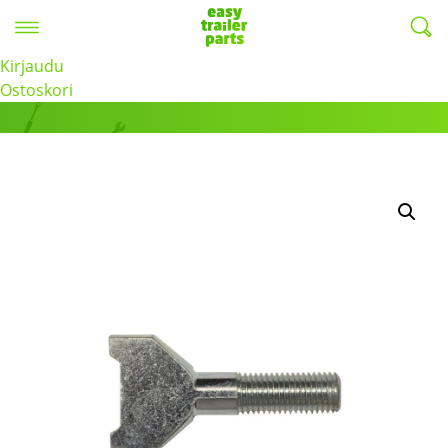
Valikko
EasyTrailerParts -
Kirjaudu
Tuotteet
Ostoskori