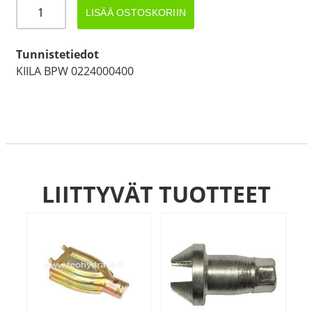
SÄÄTÖRUUVI
LISÄÄ OSTOSKORIIN
BPW
S2504-
5
Tunnistetiedot
KARTIO
KIILA BPW 0224000400
määrä
LIITTYVÄT TUOTTEET