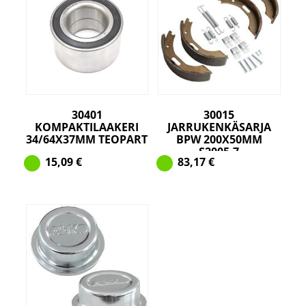
30401
30015
KOMPAKTILAAKERI
JARRUKENKÄSARJA
34/64X37MM TEOPART
BPW 200X50MM
S2005-7
15,09
€
83,17
€