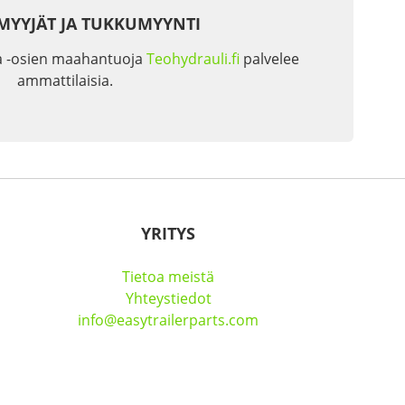
MYYJÄT JA TUKKUMYYNTI
a -osien maahantuoja
Teohydrauli.fi
palvelee
ammattilaisia.
YRITYS
Tietoa meistä
Yhteystiedot
info@easytrailerparts.com