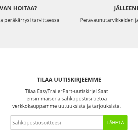
IVAN HOITAA?
JÄLLEEN
a peräkärrysi tarvittaessa
Perävaunutarvikkeiden j
TILAA UUTISKIRJEEMME
Tilaa EasyTrailerPart-uutiskirje! Saat
ensimmäisenä sähköpostiisi tietoa
verkkokauppamme uutuuksista ja tarjouksista.
Sähköposti
*