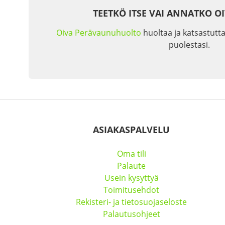
TEETKÖ ITSE VAI ANNATKO O
Oiva Perävaunuhuolto
huoltaa ja katsastutta
puolestasi.
ASIAKASPALVELU
Oma tili
Palaute
Usein kysyttyä
Toimitusehdot
Rekisteri- ja tietosuojaseloste
Palautusohjeet