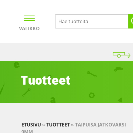
VALIKKO
Kirjaudu
Ostoskori
Tuotteet
ETUSIVU
»
TUOTTEET
»
TAIPUISA JATKOVARSI
9MM