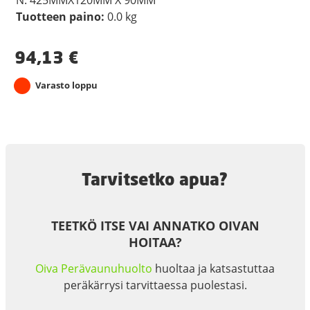
Tuotteen paino:
0.0 kg
94,13
€
Varasto loppu
Tarvitsetko apua?
TEETKÖ ITSE VAI ANNATKO OIVAN
HOITAA?
Oiva Perävaunuhuolto
huoltaa ja katsastuttaa
peräkärrysi tarvittaessa puolestasi.