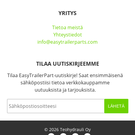
YRITYS
Tietoa meistä
Yhteystiedot
info@easytrailerparts.com
TILAA UUTISKIRJEEMME
Tilaa EasyTrailerPart-uutiskirje! Saat ensimmäisenä
sähköpostiisi tietoa verkkokauppamme
uutuuksista ja tarjouksista.
Sähköposti
*
© 2026 Teohydrauli Oy