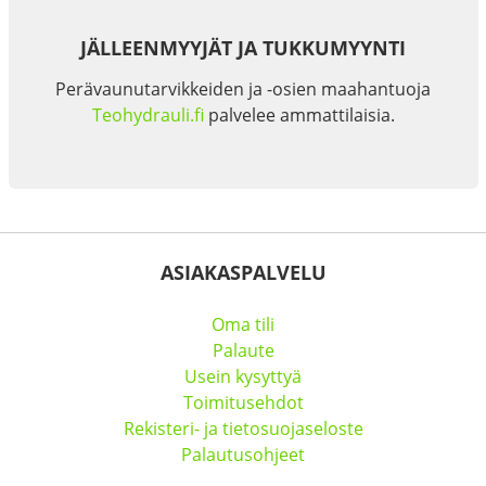
JÄLLEENMYYJÄT JA TUKKUMYYNTI
Perävaunutarvikkeiden ja -osien maahantuoja
Teohydrauli.fi
palvelee ammattilaisia.
ASIAKASPALVELU
Oma tili
Palaute
Usein kysyttyä
Toimitusehdot
Rekisteri- ja tietosuojaseloste
Palautusohjeet