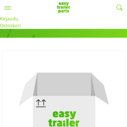
Valikko
EasyTrailerParts -
Kirjaudu
Tuotteet
Ostoskori