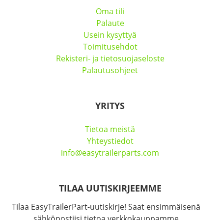
Oma tili
Palaute
Usein kysyttyä
Toimitusehdot
Rekisteri- ja tietosuojaseloste
Palautusohjeet
YRITYS
Tietoa meistä
Yhteystiedot
info@easytrailerparts.com
TILAA UUTISKIRJEEMME
Tilaa EasyTrailerPart-uutiskirje! Saat ensimmäisenä
sähköpostiisi tietoa verkkokauppamme