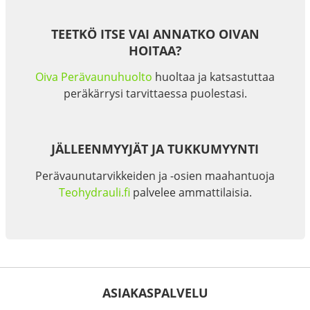
TEETKÖ ITSE VAI ANNATKO OIVAN
HOITAA?
Oiva Perävaunuhuolto
huoltaa ja katsastuttaa
peräkärrysi tarvittaessa puolestasi.
JÄLLEENMYYJÄT JA TUKKUMYYNTI
Perävaunutarvikkeiden ja -osien maahantuoja
Teohydrauli.fi
palvelee ammattilaisia.
ASIAKASPALVELU