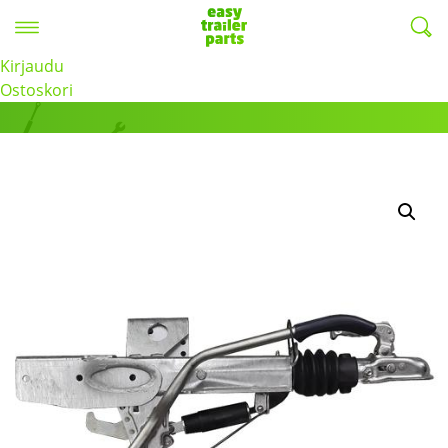
Valikko
EasyTrailerParts -
Kirjaudu
Tuotteet
Ostoskori