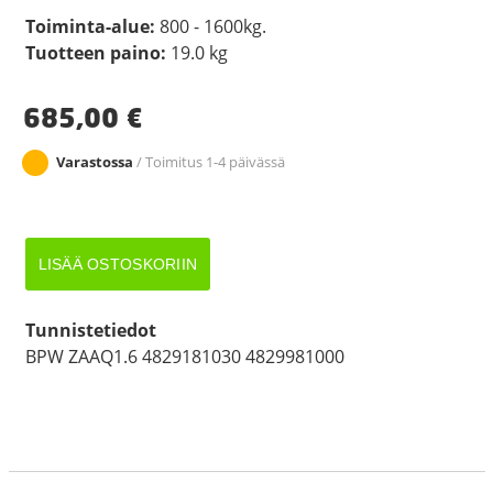
Toiminta-alue:
800 - 1600kg.
Tuotteen paino:
19.0 kg
685,00
€
Varastossa
/ Toimitus 1-4 päivässä
TYÖNTÖJARRU
LISÄÄ OSTOSKORIIN
BPW
ZAAQ1.6
määrä
Tunnistetiedot
BPW ZAAQ1.6 4829181030 4829981000