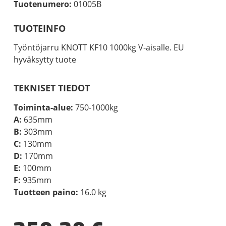
Tuotenumero:
01005B
TUOTEINFO
Työntöjarru KNOTT KF10 1000kg V-aisalle. EU
hyväksytty tuote
TEKNISET TIEDOT
Toiminta-alue:
750-1000kg
A:
635mm
B:
303mm
C:
130mm
D:
170mm
E:
100mm
F:
935mm
Tuotteen paino:
16.0 kg