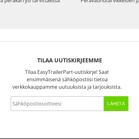
a peräkärrysi tarvittaessa
Perävaunutarvikkeiden j
TILAA UUTISKIRJEEMME
Tilaa EasyTrailerPart-uutiskirje! Saat
ensimmäisenä sähköpostiisi tietoa
verkkokauppamme uutuuksista ja tarjouksista.
Sähköposti
*