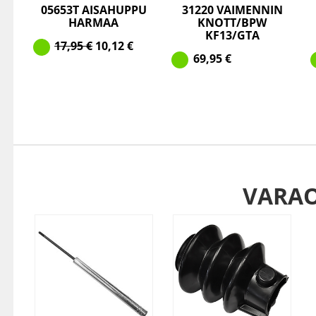
05653T AISAHUPPU
31220 VAIMENNIN
HARMAA
KNOTT/BPW
KF13/GTA
17,95
€
10,12
€
69,95
€
VARA