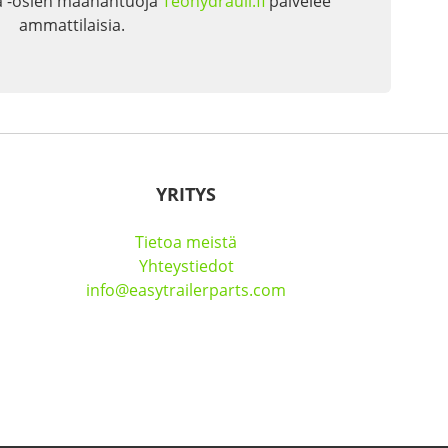
a -osien maahantuoja
Teohydrauli.fi
palvelee
ammattilaisia.
YRITYS
Tietoa meistä
Yhteystiedot
info@easytrailerparts.com