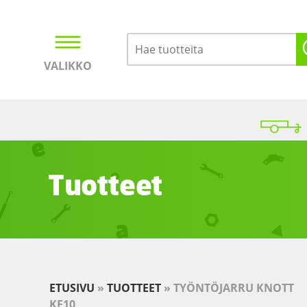
VALIKKO
Kirjaudu
Ostoskori
Tuotteet
ETUSIVU
»
TUOTTEET
»
TYÖNTÖJARRU KNOTT
KF10