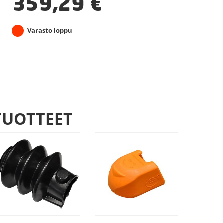
359,29
€
Varasto loppu
TUOTTEET