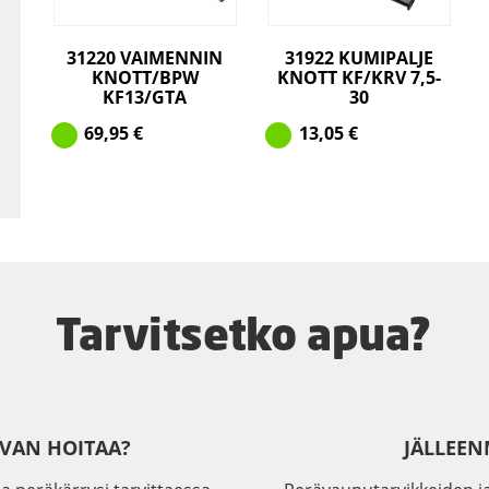
31220 VAIMENNIN
31922 KUMIPALJE
KNOTT/BPW
KNOTT KF/KRV 7,5-
KF13/GTA
30
69,95
€
13,05
€
Tarvitsetko apua?
IVAN HOITAA?
JÄLLEEN