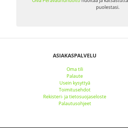
Oiva Perävaunuhuolto
huoltaa ja katsastutta
puolestasi.
ASIAKASPALVELU
Oma tili
Palaute
Usein kysyttyä
Toimitusehdot
Rekisteri- ja tietosuojaseloste
Palautusohjeet