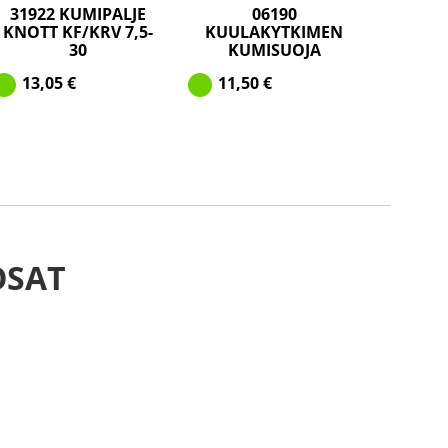
31922 KUMIPALJE
06190
KNOTT KF/KRV 7,5-
KUULAKYTKIMEN
30
KUMISUOJA
13,05
€
11,50
€
OSAT