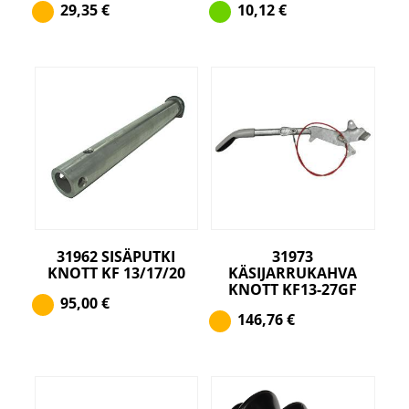
29,35
€
10,12
€
31962 SISÄPUTKI
31973
KNOTT KF 13/17/20
KÄSIJARRUKAHVA
KNOTT KF13-27GF
95,00
€
146,76
€