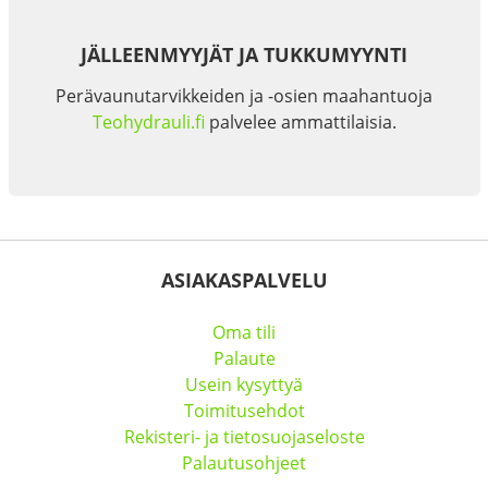
JÄLLEENMYYJÄT JA TUKKUMYYNTI
Perävaunutarvikkeiden ja -osien maahantuoja
Teohydrauli.fi
palvelee ammattilaisia.
ASIAKASPALVELU
Oma tili
Palaute
Usein kysyttyä
Toimitusehdot
Rekisteri- ja tietosuojaseloste
Palautusohjeet