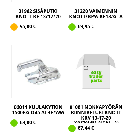
31962 SISÄPUTKI
31220 VAIMENNIN
KNOTT KF 13/17/20
KNOTT/BPW KF13/GTA
95,00
€
69,95
€
06014 KUULAKYTKIN
01081 NOKKAPYÖRÄN
1500KG O45 ALBE/WW
KIINNIKETUKI KNOTT
KRV 13-17-20
63,00
€
(60/70MM AISALLA)
67,44
€