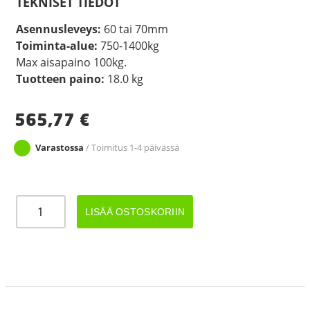
TEKNISET TIEDOT
Asennusleveys:
60 tai 70mm
Toiminta-alue:
750-1400kg
Max aisapaino 100kg.
Tuotteen paino:
18.0 kg
565,77
€
Varastossa
/ Toimitus 1-4 päivässä
TYÖNTÖJARRU
LISÄÄ OSTOSKORIIN
KNOTT
KRV13
määrä