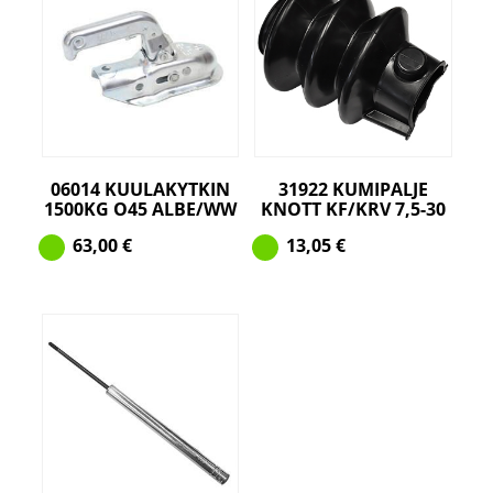
06014 KUULAKYTKIN
31922 KUMIPALJE
1500KG O45 ALBE/WW
KNOTT KF/KRV 7,5-30
63,00
€
13,05
€