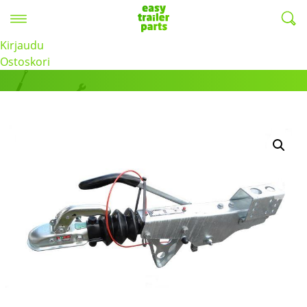
Valikko
EasyTrailerParts -
Kirjaudu
Tuotteet
Ostoskori