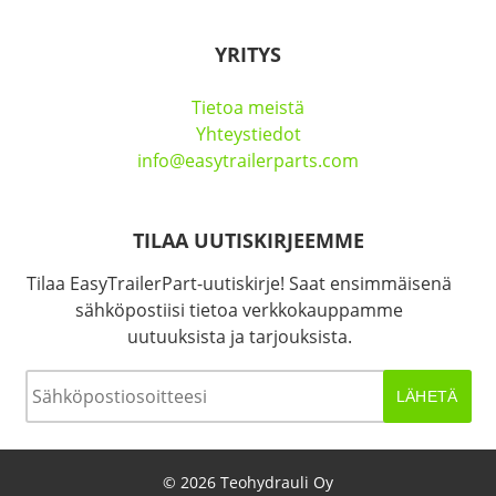
YRITYS
Tietoa meistä
Yhteystiedot
info@easytrailerparts.com
TILAA UUTISKIRJEEMME
Tilaa EasyTrailerPart-uutiskirje! Saat ensimmäisenä
sähköpostiisi tietoa verkkokauppamme
uutuuksista ja tarjouksista.
Sähköposti
*
© 2026 Teohydrauli Oy