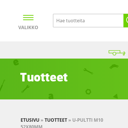
VALIKKO
Kirjaudu
Ostoskori
Tuotteet
ETUSIVU
»
TUOTTEET
»
U-PULTTI M10
52X80MM