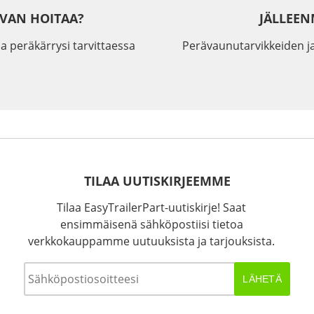
IVAN HOITAA?
JÄLLEEN
a peräkärrysi tarvittaessa
Perävaunutarvikkeiden j
TILAA UUTISKIRJEEMME
Tilaa EasyTrailerPart-uutiskirje! Saat
ensimmäisenä sähköpostiisi tietoa
verkkokauppamme uutuuksista ja tarjouksista.
Sähköposti
*