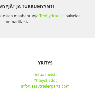
MYYJÄT JA TUKKUMYYNTI
a -osien maahantuoja
Teohydrauli.fi
palvelee
ammattilaisia.
YRITYS
Tietoa meistä
Yhteystiedot
info@easytrailerparts.com