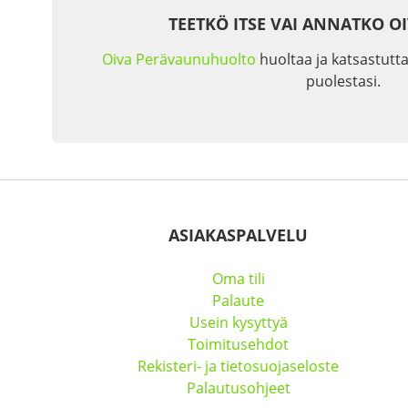
TEETKÖ ITSE VAI ANNATKO O
Oiva Perävaunuhuolto
huoltaa ja katsastutta
puolestasi.
ASIAKASPALVELU
Oma tili
Palaute
Usein kysyttyä
Toimitusehdot
Rekisteri- ja tietosuojaseloste
Palautusohjeet