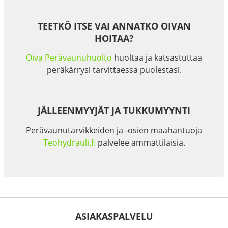
TEETKÖ ITSE VAI ANNATKO OIVAN
HOITAA?
Oiva Perävaunuhuolto
huoltaa ja katsastuttaa
peräkärrysi tarvittaessa puolestasi.
JÄLLEENMYYJÄT JA TUKKUMYYNTI
Perävaunutarvikkeiden ja -osien maahantuoja
Teohydrauli.fi
palvelee ammattilaisia.
ASIAKASPALVELU