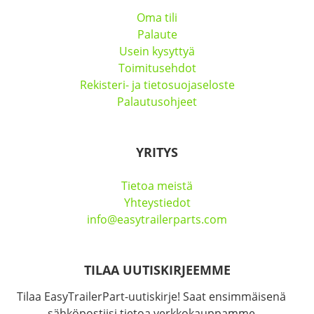
Oma tili
Palaute
Usein kysyttyä
Toimitusehdot
Rekisteri- ja tietosuojaseloste
Palautusohjeet
YRITYS
Tietoa meistä
Yhteystiedot
info@easytrailerparts.com
TILAA UUTISKIRJEEMME
Tilaa EasyTrailerPart-uutiskirje! Saat ensimmäisenä
sähköpostiisi tietoa verkkokauppamme