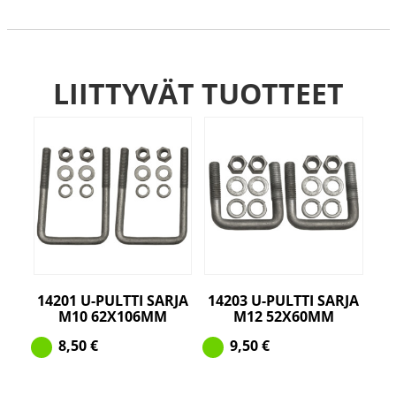
52X100mm
määrä
LIITTYVÄT TUOTTEET
14201 U-PULTTI SARJA
14203 U-PULTTI SARJA
M10 62X106MM
M12 52X60MM
8,50
€
9,50
€