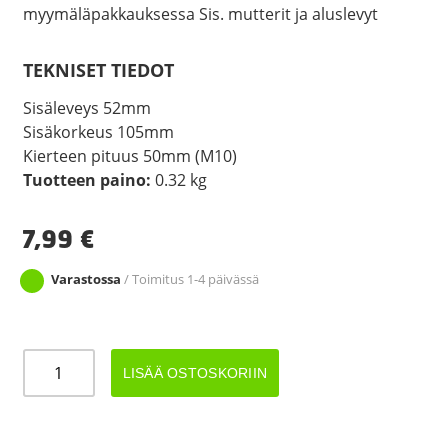
myymäläpakkauksessa Sis. mutterit ja aluslevyt
TEKNISET TIEDOT
Sisäleveys 52mm
Sisäkorkeus 105mm
Kierteen pituus 50mm (M10)
Tuotteen paino:
0.32 kg
7,99
€
Varastossa
/ Toimitus 1-4 päivässä
U-
LISÄÄ OSTOSKORIIN
pultti
sarja
M10