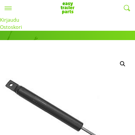
Valikko
EasyTrailerParts -
Kirjaudu
Tuotteet
Ostoskori