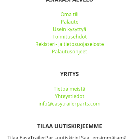
Oma tili
Palaute
Usein kysyttyä
Toimitusehdot
Rekisteri- ja tietosuojaseloste
Palautusohjeet
YRITYS
Tietoa meistä
Yhteystiedot
info@easytrailerparts.com
TILAA UUTISKIRJEEMME
Tilaa EasyTrailerPart-uutiskirje! Saat ensimmäisenä