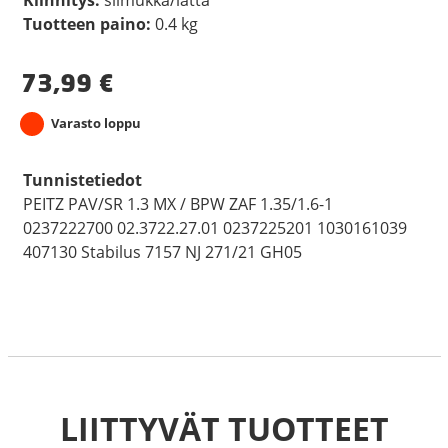
Tuotteen paino:
0.4 kg
73,99
€
Varasto loppu
Tunnistetiedot
PEITZ PAV/SR 1.3 MX / BPW ZAF 1.35/1.6-1
0237222700 02.3722.27.01 0237225201 1030161039
407130 Stabilus 7157 NJ 271/21 GH05
LIITTYVÄT TUOTTEET