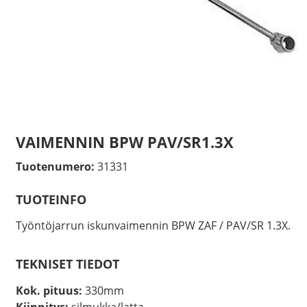
VAIMENNIN BPW PAV/SR1.3X
Tuotenumero:
31331
TUOTEINFO
Työntöjarrun iskunvaimennin BPW ZAF / PAV/SR 1.3X.
TEKNISET TIEDOT
Kok. pituus:
330mm
Kiinnitys:
silmukka/latta