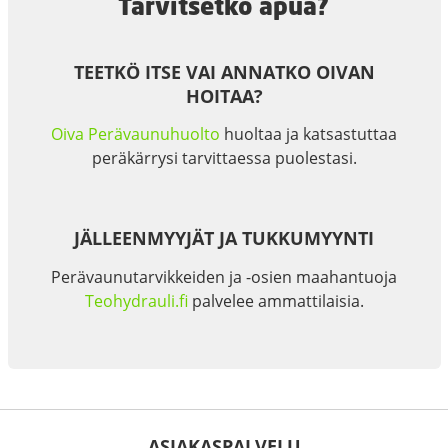
Tarvitsetko apua?
TEETKÖ ITSE VAI ANNATKO OIVAN
HOITAA?
Oiva Perävaunuhuolto
huoltaa ja katsastuttaa
peräkärrysi tarvittaessa puolestasi.
JÄLLEENMYYJÄT JA TUKKUMYYNTI
Perävaunutarvikkeiden ja -osien maahantuoja
Teohydrauli.fi
palvelee ammattilaisia.
ASIAKASPALVELU