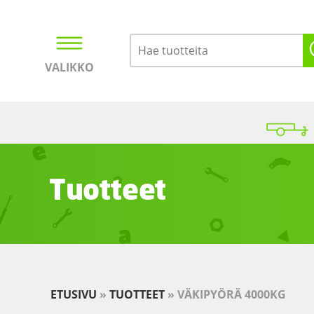
VALIKKO
Kirjaudu
Ostoskori
Tuotteet
ETUSIVU
»
TUOTTEET
»
VÄKIPYÖRÄ 4000KG