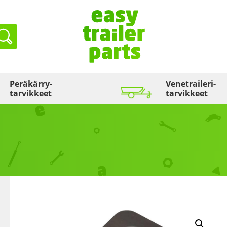
Haku
Peräkärry­
Venetraileri­
tarvikkeet
tarvikkeet