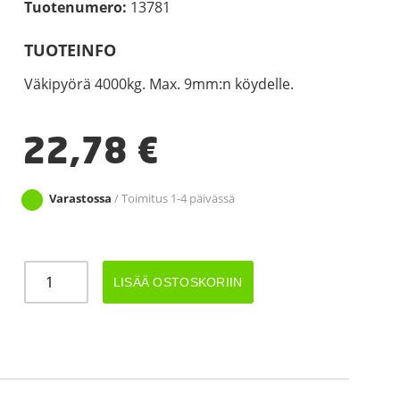
Tuotenumero:
13781
TUOTEINFO
Väkipyörä 4000kg. Max. 9mm:n köydelle.
22,78
€
Varastossa
/ Toimitus 1-4 päivässä
VÄKIPYÖRÄ
LISÄÄ OSTOSKORIIN
4000KG
määrä