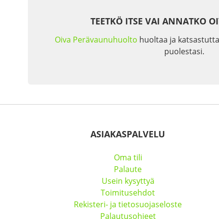
TEETKÖ ITSE VAI ANNATKO O
Oiva Perävaunuhuolto
huoltaa ja katsastutta
puolestasi.
ASIAKASPALVELU
Oma tili
Palaute
Usein kysyttyä
Toimitusehdot
Rekisteri- ja tietosuojaseloste
Palautusohjeet