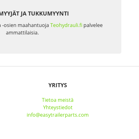
MYYJÄT JA TUKKUMYYNTI
a -osien maahantuoja
Teohydrauli.fi
palvelee
ammattilaisia.
YRITYS
Tietoa meistä
Yhteystiedot
info@easytrailerparts.com