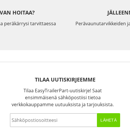
IVAN HOITAA?
JÄLLEEN
a peräkärrysi tarvittaessa
Perävaunutarvikkeiden j
TILAA UUTISKIRJEEMME
Tilaa EasyTrailerPart-uutiskirje! Saat
ensimmäisenä sähköpostiisi tietoa
verkkokauppamme uutuuksista ja tarjouksista.
Sähköposti
*