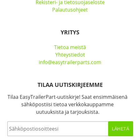
Rekisteri- ja tietosuojaseloste
Palautusohjeet
YRITYS
Tietoa meistä
Yhteystiedot
info@easytrailerparts.com
TILAA UUTISKIRJEEMME
Tilaa EasyTrailerPart-uutiskirje! Saat ensimmäisenä
sähköpostiisi tietoa verkkokauppamme
uutuuksista ja tarjouksista.
Sähköposti
*