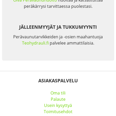
Oiva Perävaunuhuolto
huoltaa ja katsastuttaa
peräkärrysi tarvittaessa puolestasi.
JÄLLEENMYYJÄT JA TUKKUMYYNTI
Perävaunutarvikkeiden ja -osien maahantuoja
Teohydrauli.fi
palvelee ammattilaisia.
ASIAKASPALVELU
Oma tili
Palaute
Usein kysyttyä
Toimitusehdot