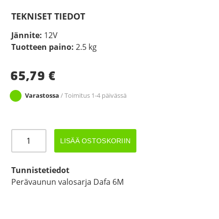
TEKNISET TIEDOT
Jännite:
12V
Tuotteen paino:
2.5 kg
65,79
€
Varastossa
/ Toimitus 1-4 päivässä
VALOSARJA
LISÄÄ OSTOSKORIIN
DAFA
6M
DC
Tunnistetiedot
määrä
Perävaunun valosarja Dafa 6M