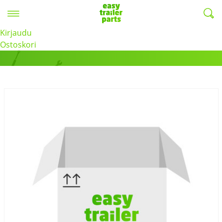
Valikko
EasyTrailerParts -
Kirjaudu
Tuotteet
Ostoskori