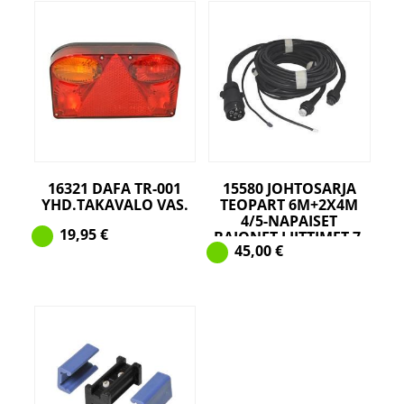
16321 DAFA TR-001
15580 JOHTOSARJA
YHD.TAKAVALO VAS.
TEOPART 6M+2X4M
4/5-NAPAISET
19,95
€
BAJONET LIITTIMET 7-
45,00
€
NAPAINEN TÖPSELI