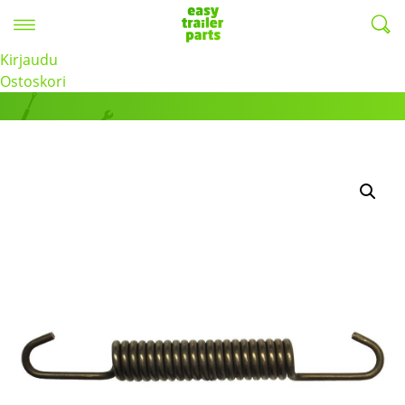
Valikko
EasyTrailerParts -
Kirjaudu
Tuotteet
Ostoskori