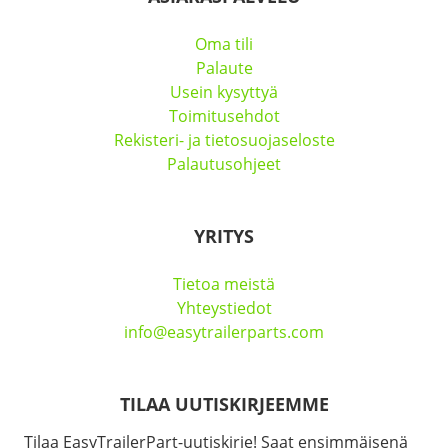
Oma tili
Palaute
Usein kysyttyä
Toimitusehdot
Rekisteri- ja tietosuojaseloste
Palautusohjeet
YRITYS
Tietoa meistä
Yhteystiedot
info@easytrailerparts.com
TILAA UUTISKIRJEEMME
Tilaa EasyTrailerPart-uutiskirje! Saat ensimmäisenä