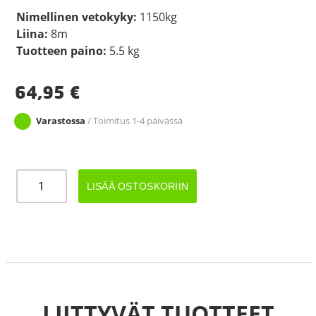
Nimellinen vetokyky:
1150kg
Liina:
8m
Tuotteen paino:
5.5 kg
64,95
€
Varastossa
/ Toimitus 1-4 päivässä
VINSSI
LISÄÄ OSTOSKORIIN
1150KG
+
LIINA
8m
määrä
LIITTYVÄT TUOTTEET