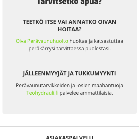
Tarvitsetko apua?
TEETKÖ ITSE VAI ANNATKO OIVAN
HOITAA?
Oiva Perävaunuhuolto
huoltaa ja katsastuttaa
peräkärrysi tarvittaessa puolestasi.
JÄLLEENMYYJÄT JA TUKKUMYYNTI
Perävaunutarvikkeiden ja -osien maahantuoja
Teohydrauli.fi
palvelee ammattilaisia.
ASIAKASPALVELU