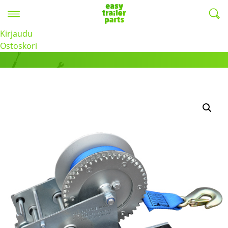
Valikko
EasyTrailerParts -
Kirjaudu
Tuotteet
Ostoskori