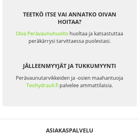
TEETKÖ ITSE VAI ANNATKO OIVAN
HOITAA?
Oiva Perävaunuhuolto
huoltaa ja katsastuttaa
peräkärrysi tarvittaessa puolestasi.
JÄLLEENMYYJÄT JA TUKKUMYYNTI
Perävaunutarvikkeiden ja -osien maahantuoja
Teohydrauli.fi
palvelee ammattilaisia.
ASIAKASPALVELU