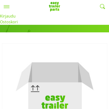
Valikko
EasyTrailerParts -
Kirjaudu
Tuotteet
Ostoskori