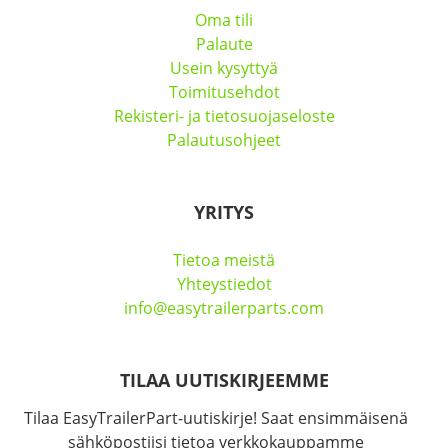
Oma tili
Palaute
Usein kysyttyä
Toimitusehdot
Rekisteri- ja tietosuojaseloste
Palautusohjeet
YRITYS
Tietoa meistä
Yhteystiedot
info@easytrailerparts.com
TILAA UUTISKIRJEEMME
Tilaa EasyTrailerPart-uutiskirje! Saat ensimmäisenä
sähköpostiisi tietoa verkkokauppamme