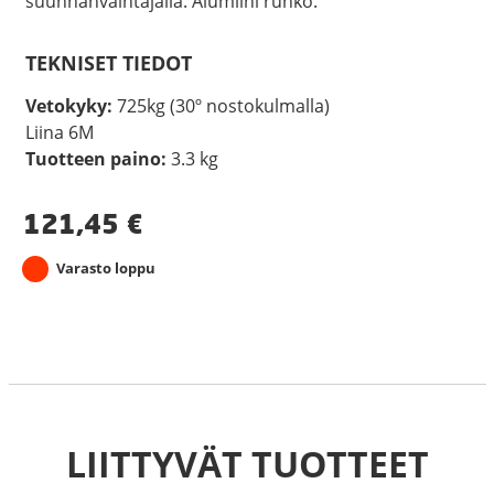
suunnanvaihtajalla. Alumiini runko.
TEKNISET TIEDOT
Vetokyky:
725kg (30º nostokulmalla)
Liina 6M
Tuotteen paino:
3.3 kg
121,45
€
Varasto loppu
LIITTYVÄT TUOTTEET