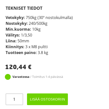
TEKNISET TIEDOT
Vetokyky:
750kg (30º nostokulmalla)
Nostokyky:
240/500kg
Min.kuorma:
10kg
Välitys:
1/3,50
Liina:
50mm
Kiinnitys:
3 x M8 pultti
Tuotteen paino:
3.8 kg
120,44
€
Varastossa
/ Toimitus 1-4 päivässä
VINTTURI
LISÄÄ OSTOSKORIIN
GOLIATH
6AFDPS