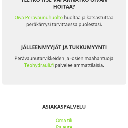
HOITAA?
Oiva Perävaunuhuolto
huoltaa ja katsastuttaa
peräkärrysi tarvittaessa puolestasi.
JÄLLEENMYYJÄT JA TUKKUMYYNTI
Perävaunutarvikkeiden ja -osien maahantuoja
Teohydrauli.fi
palvelee ammattilaisia.
ASIAKASPALVELU
Oma tili
Palaute