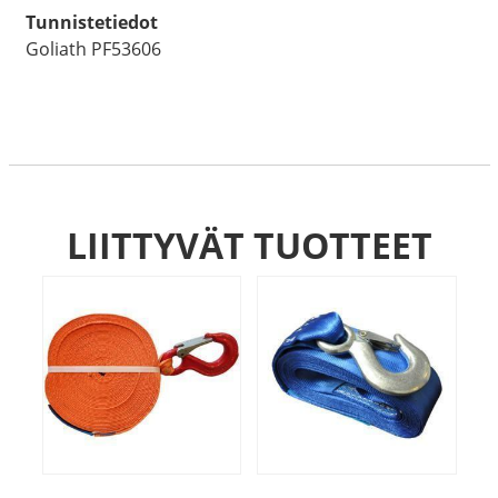
750KG
Tunnistetiedot
määrä
Goliath PF53606
LIITTYVÄT TUOTTEET