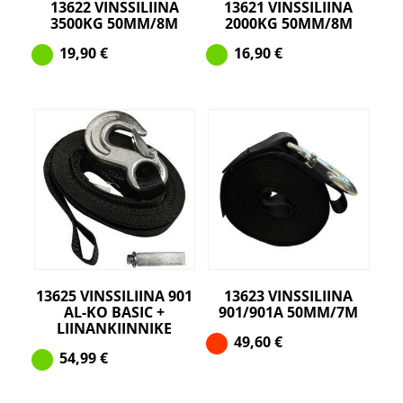
13622 VINSSILIINA
13621 VINSSILIINA
3500KG 50MM/8M
2000KG 50MM/8M
19,90
€
16,90
€
13625 VINSSILIINA 901
13623 VINSSILIINA
AL-KO BASIC +
901/901A 50MM/7M
LIINANKIINNIKE
49,60
€
54,99
€