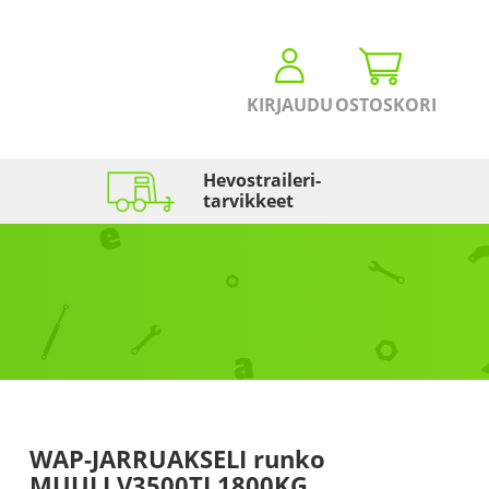
KIRJAUDU
OSTOSKORI
Hevostraileri­
tarvikkeet
WAP-JARRUAKSELI runko
MUULI V3500TJ 1800KG