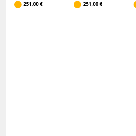
251,00
€
251,00
€
A1885/2345
A1900/2380