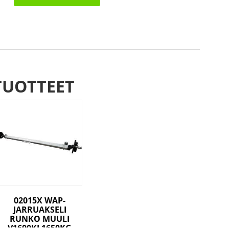
runko
MUULI
V3500TJ
1800KG
A1900/2380
määrä
TUOTTEET
02015X WAP-
JARRUAKSELI
RUNKO MUULI
V1600KJ 1650KG