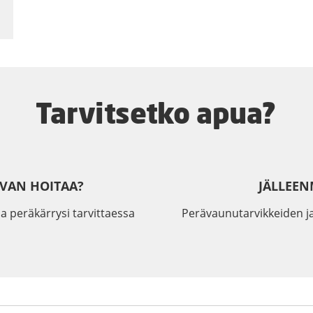
Tarvitsetko apua?
IVAN HOITAA?
JÄLLEEN
a peräkärrysi tarvittaessa
Perävaunutarvikkeiden j