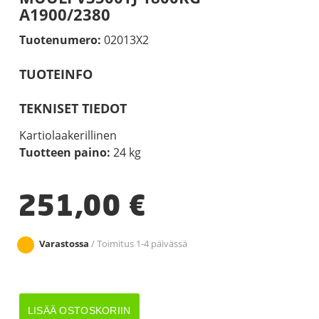
A1900/2380
Tuotenumero:
02013X2
TUOTEINFO
TEKNISET TIEDOT
Kartiolaakerillinen
Tuotteen paino:
24 kg
251,00
€
Varastossa
/ Toimitus 1-4 päivässä
WAP-
LISÄÄ OSTOSKORIIN
JARRUAKSELI