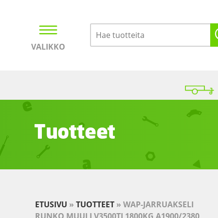
VALIKKO
Kirjaudu
Ostoskori
Tuotteet
ETUSIVU
»
TUOTTEET
»
WAP-JARRUAKSELI
RUNKO MUULI V3500TJ 1800KG A1900/2380