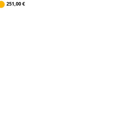
251,00
€
A1700/2150