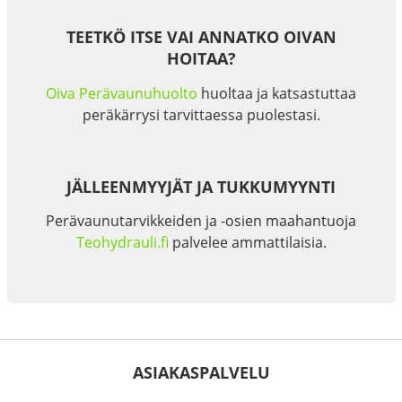
TEETKÖ ITSE VAI ANNATKO OIVAN
HOITAA?
Oiva Perävaunuhuolto
huoltaa ja katsastuttaa
peräkärrysi tarvittaessa puolestasi.
JÄLLEENMYYJÄT JA TUKKUMYYNTI
Perävaunutarvikkeiden ja -osien maahantuoja
Teohydrauli.fi
palvelee ammattilaisia.
ASIAKASPALVELU