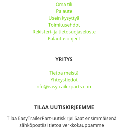
Oma tili
Palaute
Usein kysyttyä
Toimitusehdot
Rekisteri- ja tietosuojaseloste
Palautusohjeet
YRITYS
Tietoa meistä
Yhteystiedot
info@easytrailerparts.com
TILAA UUTISKIRJEEMME
Tilaa EasyTrailerPart-uutiskirje! Saat ensimmäisenä
sähköpostiisi tietoa verkkokauppamme