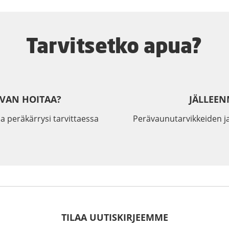
Tarvitsetko apua?
IVAN HOITAA?
JÄLLEEN
a peräkärrysi tarvittaessa
Perävaunutarvikkeiden j
TILAA UUTISKIRJEEMME