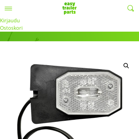
Valikko
EasyTrailerParts -
Kirjaudu
Tuotteet
Ostoskori