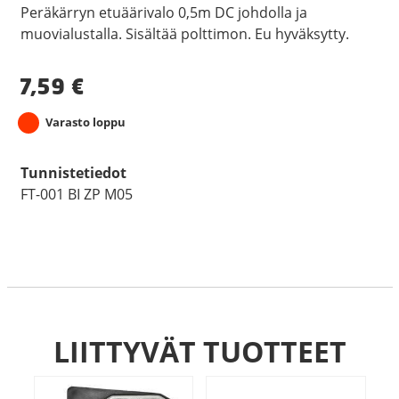
Peräkärryn etuäärivalo 0,5m DC johdolla ja
muovialustalla. Sisältää polttimon. Eu hyväksytty.
7,59
€
Varasto loppu
Tunnistetiedot
FT-001 BI ZP M05
LIITTYVÄT TUOTTEET