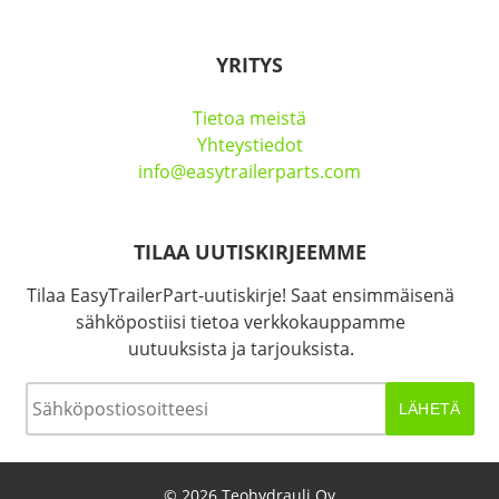
YRITYS
Tietoa meistä
Yhteystiedot
info@easytrailerparts.com
TILAA UUTISKIRJEEMME
Tilaa EasyTrailerPart-uutiskirje! Saat ensimmäisenä
sähköpostiisi tietoa verkkokauppamme
uutuuksista ja tarjouksista.
Sähköposti
*
© 2026 Teohydrauli Oy