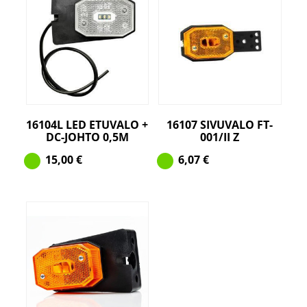
16104L LED ETUVALO +
16107 SIVUVALO FT-
DC-JOHTO 0,5M
001/II Z
15,00
€
6,07
€