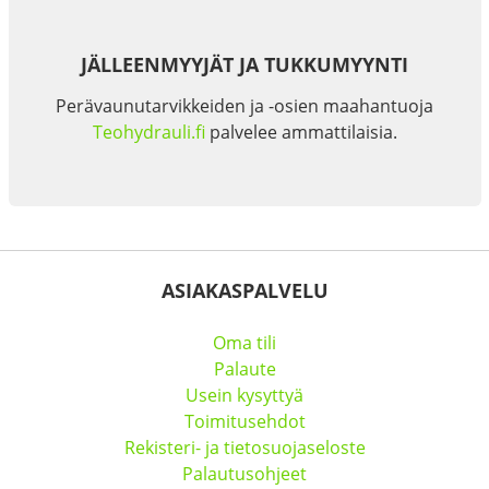
JÄLLEENMYYJÄT JA TUKKUMYYNTI
Perävaunutarvikkeiden ja -osien maahantuoja
Teohydrauli.fi
palvelee ammattilaisia.
ASIAKASPALVELU
Oma tili
Palaute
Usein kysyttyä
Toimitusehdot
Rekisteri- ja tietosuojaseloste
Palautusohjeet