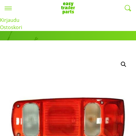
Valikko
EasyTrailerParts -
Kirjaudu
Tuotteet
Ostoskori