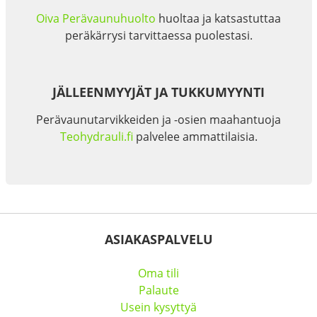
Oiva Perävaunuhuolto
huoltaa ja katsastuttaa
peräkärrysi tarvittaessa puolestasi.
JÄLLEENMYYJÄT JA TUKKUMYYNTI
Perävaunutarvikkeiden ja -osien maahantuoja
Teohydrauli.fi
palvelee ammattilaisia.
ASIAKASPALVELU
Oma tili
Palaute
Usein kysyttyä