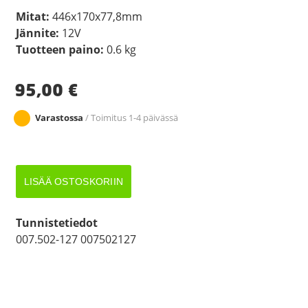
Mitat:
446x170x77,8mm
Jännite:
12V
Tuotteen paino:
0.6 kg
95,00
€
Varastossa
/ Toimitus 1-4 päivässä
HELLA
LISÄÄ OSTOSKORIIN
CARALUNA
OIK.
PERUUTV.
Tunnistetiedot
määrä
007.502-127 007502127