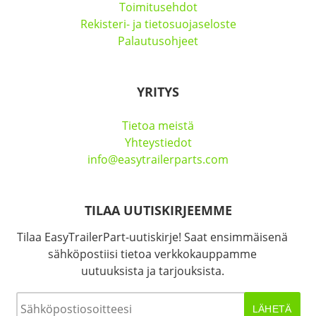
Toimitusehdot
Rekisteri- ja tietosuojaseloste
Palautusohjeet
YRITYS
Tietoa meistä
Yhteystiedot
info@easytrailerparts.com
TILAA UUTISKIRJEEMME
Tilaa EasyTrailerPart-uutiskirje! Saat ensimmäisenä
sähköpostiisi tietoa verkkokauppamme
uutuuksista ja tarjouksista.
Sähköposti
*