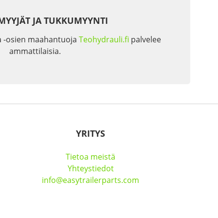
MYYJÄT JA TUKKUMYYNTI
a -osien maahantuoja
Teohydrauli.fi
palvelee
ammattilaisia.
YRITYS
Tietoa meistä
Yhteystiedot
info@easytrailerparts.com