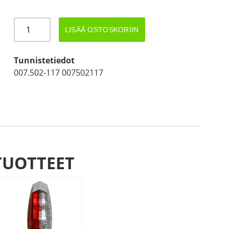
HELLA
LISÄÄ OSTOSKORIIN
CARALUNA
VAS.
SUMUV.
Tunnistetiedot
määrä
007.502-117 007502117
TUOTTEET