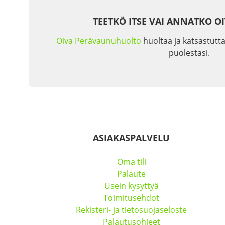
TEETKÖ ITSE VAI ANNATKO O
Oiva Perävaunuhuolto
huoltaa ja katsastutta
puolestasi.
ASIAKASPALVELU
Oma tili
Palaute
Usein kysyttyä
Toimitusehdot
Rekisteri- ja tietosuojaseloste
Palautusohjeet