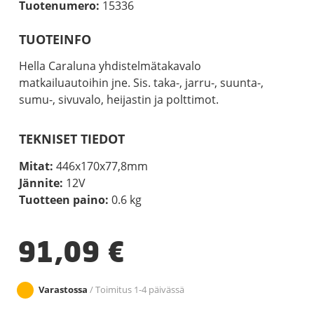
Tuotenumero:
15336
TUOTEINFO
Hella Caraluna yhdistelmätakavalo
matkailuautoihin jne. Sis. taka-, jarru-, suunta-,
sumu-, sivuvalo, heijastin ja polttimot.
TEKNISET TIEDOT
Mitat:
446x170x77,8mm
Jännite:
12V
Tuotteen paino:
0.6 kg
91,09
€
Varastossa
/ Toimitus 1-4 päivässä