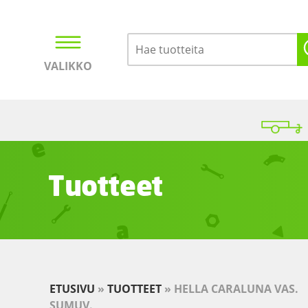
VALIKKO
Kirjaudu
Ostoskori
Tuotteet
ETUSIVU
»
TUOTTEET
»
HELLA CARALUNA VAS.
SUMUV.