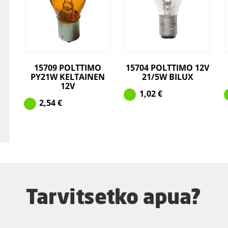
15709 POLTTIMO
15704 POLTTIMO 12V
PY21W KELTAINEN
21/5W BILUX
12V
1,02
€
2,54
€
Tarvitsetko apua?