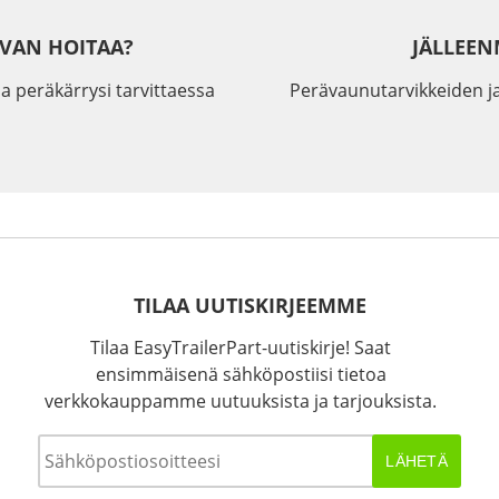
IVAN HOITAA?
JÄLLEEN
a peräkärrysi tarvittaessa
Perävaunutarvikkeiden j
TILAA UUTISKIRJEEMME
Tilaa EasyTrailerPart-uutiskirje! Saat
ensimmäisenä sähköpostiisi tietoa
verkkokauppamme uutuuksista ja tarjouksista.
Sähköposti
*