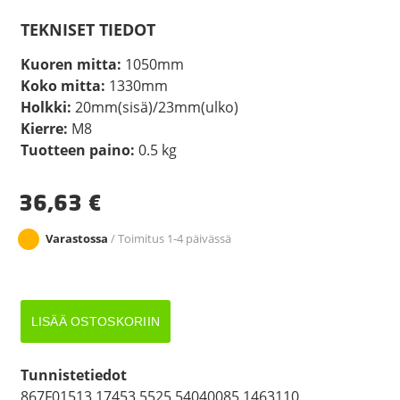
TEKNISET TIEDOT
Kuoren mitta:
1050mm
Koko mitta:
1330mm
Holkki:
20mm(sisä)/23mm(ulko)
Kierre:
M8
Tuotteen paino:
0.5 kg
36,63
€
Varastossa
/ Toimitus 1-4 päivässä
JARRUVAIJERI
LISÄÄ OSTOSKORIIN
1050
GSM/GKN
määrä
Tunnistetiedot
867F01513 17453 5525 54040085 1463110