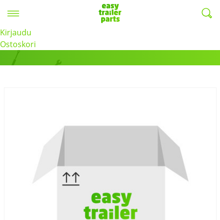
Valikko
EasyTrailerParts -
Kirjaudu
Tuotteet
Ostoskori