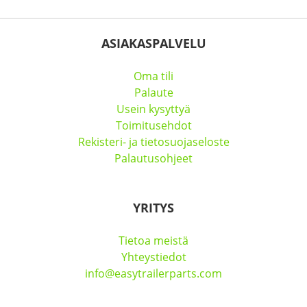
ASIAKASPALVELU
Oma tili
Palaute
Usein kysyttyä
Toimitusehdot
Rekisteri- ja tietosuojaseloste
Palautusohjeet
YRITYS
Tietoa meistä
Yhteystiedot
info@easytrailerparts.com