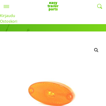
Valikko
EasyTrailerParts -
Kirjaudu
Tuotteet
Ostoskori