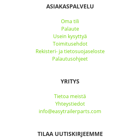
ASIAKASPALVELU
Oma tili
Palaute
Usein kysyttyä
Toimitusehdot
Rekisteri- ja tietosuojaseloste
Palautusohjeet
YRITYS
Tietoa meistä
Yhteystiedot
info@easytrailerparts.com
TILAA UUTISKIRJEEMME