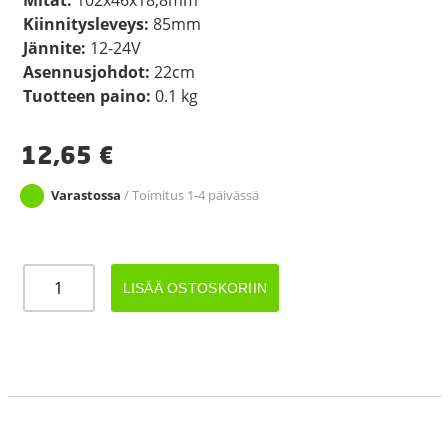
Kiinnitysleveys:
85mm
Jännite:
12-24V
Asennusjohdot:
22cm
Tuotteen paino:
0.1 kg
12,65
€
Varastossa
/ Toimitus 1-4 päivässä
LED
LISÄÄ OSTOSKORIIN
ÄÄRIVALO
KELTAINEN
12-
24V
määrä